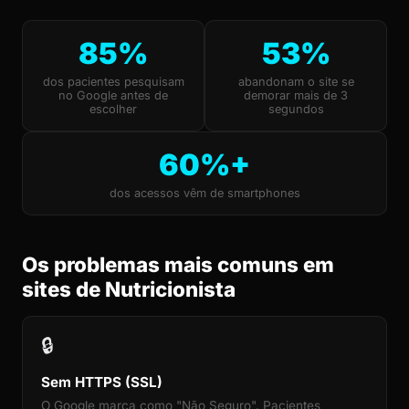
85%
53%
dos pacientes pesquisam
abandonam o site se
no Google antes de
demorar mais de 3
escolher
segundos
60%+
dos acessos vêm de smartphones
Os problemas mais comuns em
sites de Nutricionista
🔒
Sem HTTPS (SSL)
O Google marca como "Não Seguro". Pacientes