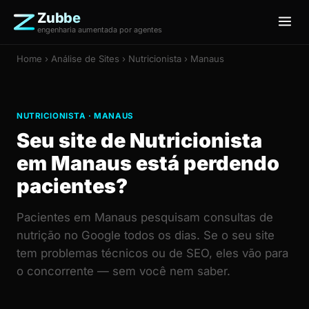
Zubbe
engenharia aumentada por agentes
Home
›
Análise de Sites
› Nutricionista › Manaus
NUTRICIONISTA · MANAUS
Seu site de Nutricionista
em Manaus está perdendo
pacientes?
Pacientes em Manaus pesquisam consultas de
nutrição no Google todos os dias. Se o seu site
tem problemas técnicos ou de SEO, eles vão para
o concorrente — sem você nem saber.