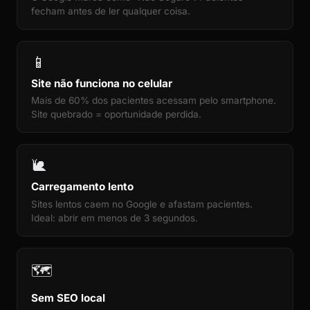
fecham antes de ler qualquer coisa.
📱
Site não funciona no celular
Mais de 60% dos pacientes acessam pelo smartphone.
Site quebrado = oportunidade perdida.
🐌
Carregamento lento
Sites lentos caem no Google e afastam pacientes.
Ideal: abrir em menos de 3 segundos.
🗺️
Sem SEO local