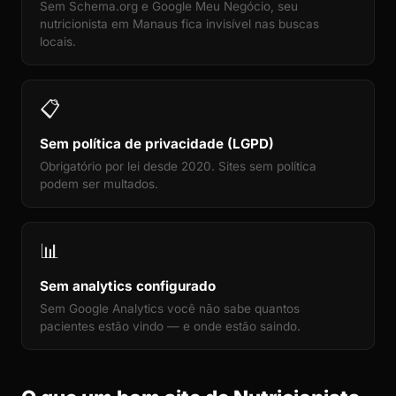
Sem Schema.org e Google Meu Negócio, seu
nutricionista em Manaus fica invisível nas buscas
locais.
📋
Sem política de privacidade (LGPD)
Obrigatório por lei desde 2020. Sites sem política
podem ser multados.
📊
Sem analytics configurado
Sem Google Analytics você não sabe quantos
pacientes estão vindo — e onde estão saindo.