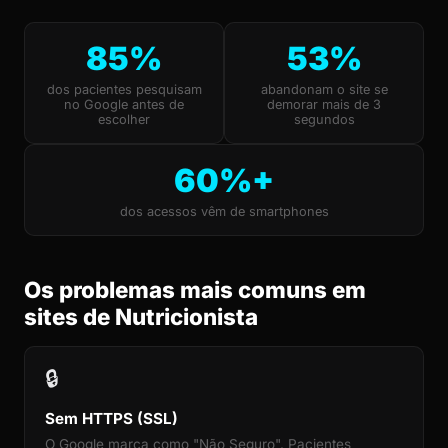
85%
53%
dos pacientes pesquisam
abandonam o site se
no Google antes de
demorar mais de 3
escolher
segundos
60%+
dos acessos vêm de smartphones
Os problemas mais comuns em
sites de Nutricionista
🔒
Sem HTTPS (SSL)
O Google marca como "Não Seguro". Pacientes