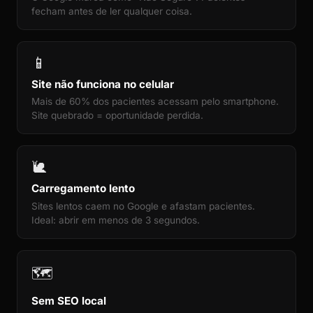
fecham antes de ler qualquer coisa.
📱
Site não funciona no celular
Mais de 60% dos pacientes acessam pelo smartphone.
Site quebrado = oportunidade perdida.
🐌
Carregamento lento
Sites lentos caem no Google e afastam pacientes.
Ideal: abrir em menos de 3 segundos.
🗺️
Sem SEO local