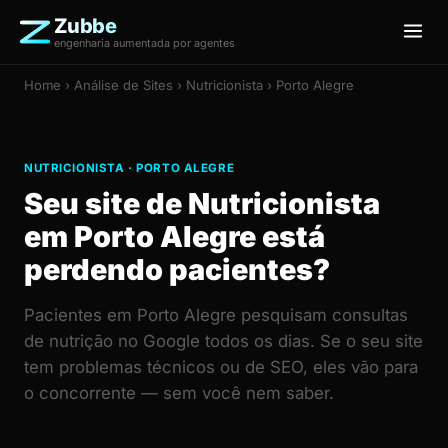
Zubbe
engenharia aumentada por agentes
Home
›
Análise de Sites
› Nutricionista › Porto Alegre
NUTRICIONISTA · PORTO ALEGRE
Seu site de Nutricionista
em Porto Alegre está
perdendo pacientes?
Pacientes em Porto Alegre pesquisam consultas
de nutrição no Google todos os dias. Se o seu site
tem problemas técnicos ou de SEO, eles vão para
o concorrente — sem você nem saber.