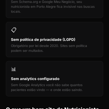
Sem Schema.org e Google Meu Negócio, seu
nutricionista em Porto Alegre fica invisível nas buscas
locais.
📋
Sem política de privacidade (LGPD)
Obrigatório por lei desde 2020. Sites sem política
podem ser multados.
📊
Sem analytics configurado
Sem Google Analytics você não sabe quantos
pacientes estão vindo — e onde estão saindo.