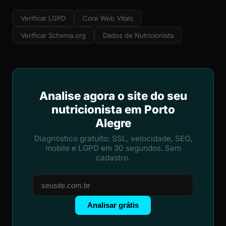
Verificar LGPD
Core Web Vitals
Verificar Schema.org
Dados de Nutricionista
Analise agora o site do seu
nutricionista em Porto
Alegre
Diagnóstico gratuito: SSL, velocidade, SEO,
mobile e LGPD em 30 segundos. Sem
cadastro.
Analisar grátis