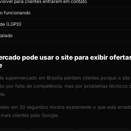
isível para clientes entrarem em contato
to funcionando
ade (LGPD)
talado
ado pode usar o site para exibir ofertas 
e
de supermercado em Brasília perdem clientes porque o site 
ão por falta de competência, mas por problemas técnicos
te.
leto em 30 segundos mostra exatamente o que está errado
 mais clientes pelo Google.