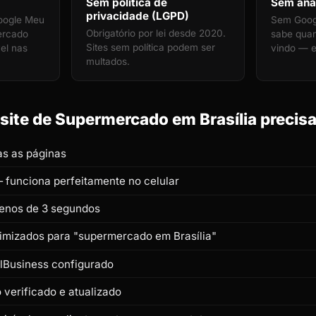
Sem política de
Sem anal
privacidade (LGPD)
oogle Meu
Sem Googl
Obrigatório por lei desde 2020.
ercado
sabe quan
Sites sem política podem ser
vel nas
vindo — e
multados.
ite de Supermercado em Brasília precisa
s as páginas
 funciona perfeitamente no celular
enos de 3 segundos
otimizados para "supermercado em Brasília"
lBusiness configurado
verificado e atualizado