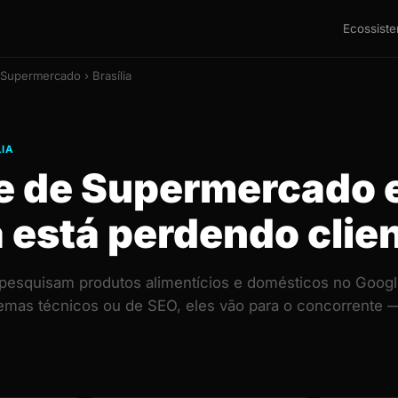
Ecossist
Supermercado › Brasília
IA
te de Supermercado
a está perdendo clie
a pesquisam produtos alimentícios e domésticos no Googl
lemas técnicos ou de SEO, eles vão para o concorrent