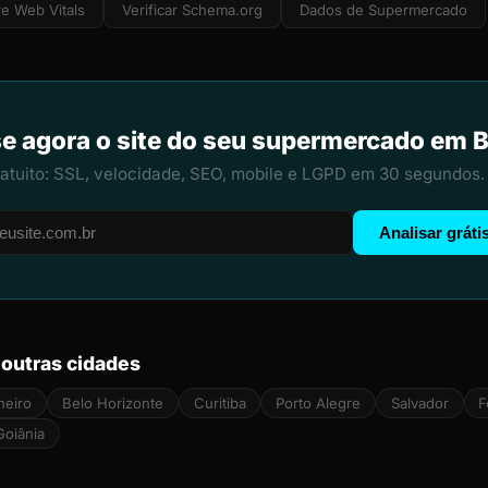
e Web Vitals
Verificar Schema.org
Dados de Supermercado
se agora o site do seu supermercado em Br
ratuito: SSL, velocidade, SEO, mobile e LGPD em 30 segundos.
Analisar gráti
outras cidades
neiro
Belo Horizonte
Curitiba
Porto Alegre
Salvador
F
Goiânia