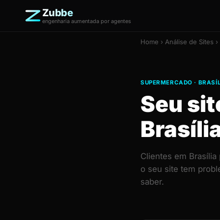
Zubbe
engenharia aumentada por agentes
Home
›
Análise de Sites
› 
SUPERMERCADO · BRASÍL
Seu si
Brasíli
Clientes em Brasíli
o seu site tem prob
saber.