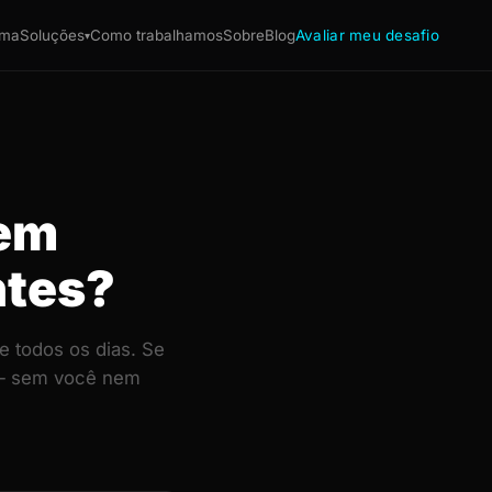
ema
Soluções
Como trabalhamos
Sobre
Blog
Avaliar meu desafio
▾
 em
ntes?
e todos os dias. Se
e — sem você nem