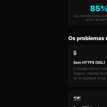
85
dos clientes pesquisa
antes de esco
Os problemas 
🔒
Sem HTTPS (SSL)
O Google marca com
Seguro". Clientes fe
de ler qualquer coisa.
🗺️