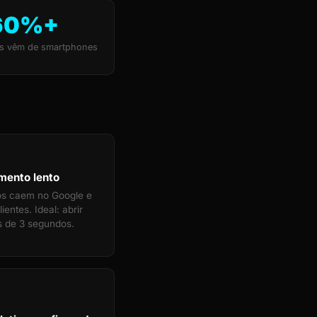
60%+
s vêm de smartphones
mento lento
tos caem no Google e
ientes. Ideal: abrir
 de 3 segundos.