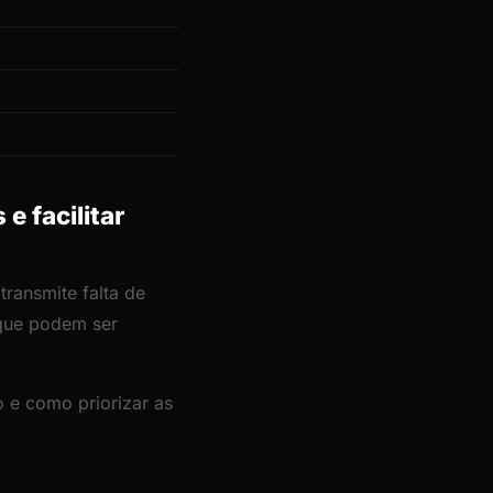
e facilitar
transmite falta de
 que podem ser
 e como priorizar as