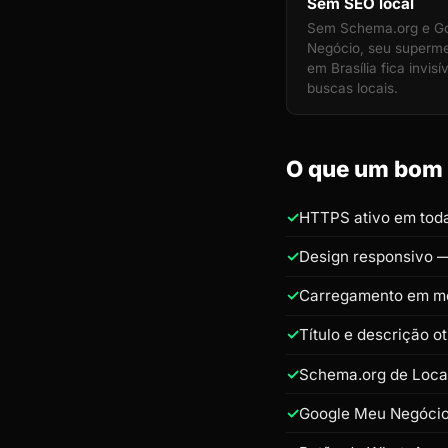
Sem SEO local
Sem Schema.org e G
Negócio, seu superm
em Brasília fica invisí
buscas locais.
O que um bom s
HTTPS ativo em toda
Design responsivo —
Carregamento em m
Título e descrição 
Schema.org de Loca
Google Meu Negócio 