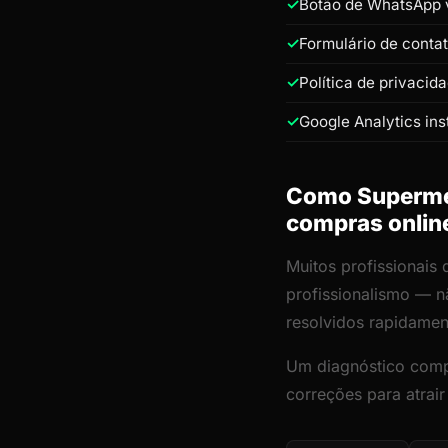
Botão de WhatsApp v
Formulário de conta
Política de privacid
Google Analytics ins
Como Supermerc
compras onlin
Muitos profissionais 
profissionalismo — n
resolvidos rapidamen
Um diagnóstico comp
correções para atrair