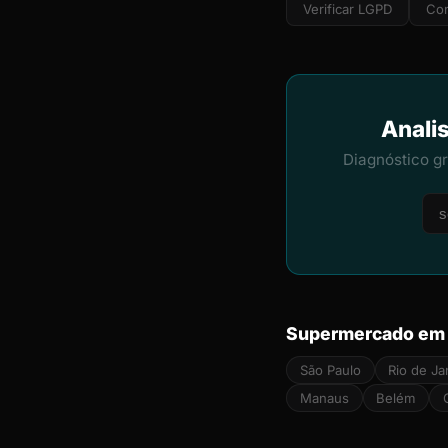
Verificar LGPD
Cor
Anali
Diagnóstico g
Supermercado em 
São Paulo
Rio de Ja
Manaus
Belém