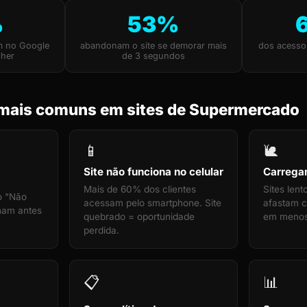
%
53%
m no Google
abandonam o site se demorar mais
dos acesso
lher
de 3 segundos
mais comuns em sites de Supermercado
📱
🐌
Site não funciona no celular
Carrega
Mais de 60% dos clientes
Sites len
o "Não
acessam pelo smartphone. Site
afastam cl
cham antes
quebrado = oportunidade
em menos
perdida.
📋
📊