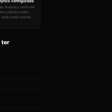
ytics configurado
e Analytics você não
tos clientes estão
 onde estão saindo.
 ter