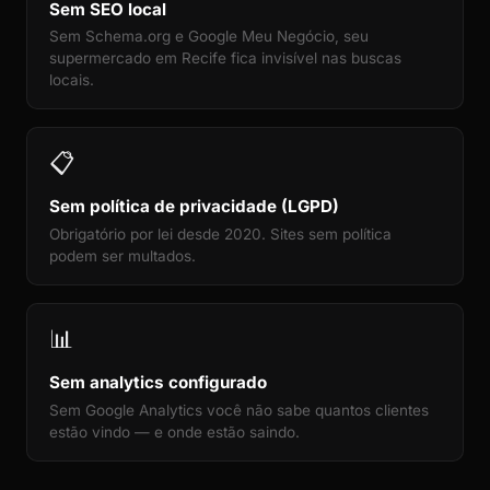
Sem SEO local
Sem Schema.org e Google Meu Negócio, seu
supermercado em Recife fica invisível nas buscas
locais.
📋
Sem política de privacidade (LGPD)
Obrigatório por lei desde 2020. Sites sem política
podem ser multados.
📊
Sem analytics configurado
Sem Google Analytics você não sabe quantos clientes
estão vindo — e onde estão saindo.