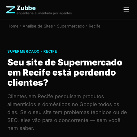
Zubbe
engenharia aumentada por agentes
Home
›
Análise de Sites
› Supermercado › Recife
SUPERMERCADO · RECIFE
Seu site de Supermercado
em Recife está perdendo
clientes?
Clientes em Recife pesquisam produtos
alimentícios e domésticos no Google todos os
dias. Se o seu site tem problemas técnicos ou de
SEO, eles vão para o concorrente — sem você
nem saber.