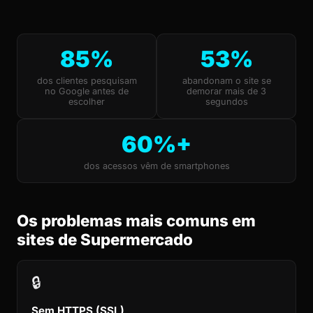
85%
53%
dos clientes pesquisam
abandonam o site se
no Google antes de
demorar mais de 3
escolher
segundos
60%+
dos acessos vêm de smartphones
Os problemas mais comuns em
sites de Supermercado
🔒
Sem HTTPS (SSL)