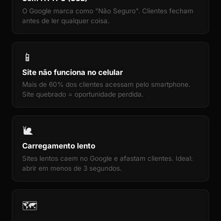
O Google marca como "Não Seguro". Clientes fecham
antes de ler qualquer coisa.
📱
Site não funciona no celular
Mais de 60% dos clientes acessam pelo smartphone.
Site quebrado = oportunidade perdida.
🐌
Carregamento lento
Sites lentos caem no Google e afastam clientes. Ideal:
abrir em menos de 3 segundos.
🗺️