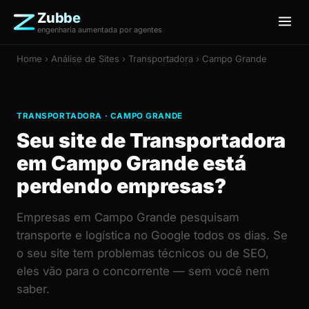
Zubbe
engenharia aumentada por agentes
Home
›
Análise de Sites
› Transportadora › Campo Grande
TRANSPORTADORA · CAMPO GRANDE
Seu site de Transportadora
em Campo Grande está
perdendo empresas?
Empresas em Campo Grande pesquisam
transporte e logística no Google todos os dias. Se
o seu site tem problemas técnicos ou de SEO,
eles vão para o concorrente — sem você nem
saber.