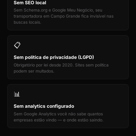
Sem SEO local
Sem Schema.org e Google Meu Negócio, seu
transportadora em Campo Grande fica invisível nas
buscas locais.
📋
Sem política de privacidade (LGPD)
Obrigatório por lei desde 2020. Sites sem política
podem ser multados.
📊
Sem analytics configurado
Sem Google Analytics você não sabe quantos
empresas estão vindo — e onde estão saindo.