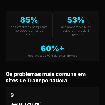
85%
53%
dos empresas pesquisam
abandonam o site se
no Google antes de
demorar mais de 3
escolher
segundos
60%+
dos acessos vêm de smartphones
Os problemas mais comuns em
sites de Transportadora
🔒
Sem HTTPS (SSL)