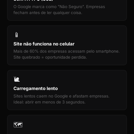
O Google marca como "Não Seguro". Empresas
fecham antes de ler qualquer coisa.
📱
Site não funciona no celular
Mais de 60% dos empresas acessam pelo smartphone.
Site quebrado = oportunidade perdida.
🐌
Carregamento lento
Sites lentos caem no Google e afastam empresas.
Ideal: abrir em menos de 3 segundos.
🗺️