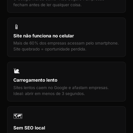
fecham antes de ler qualquer coisa.
📱
Site não funciona no celular
Mais de 60% dos empresas acessam pelo smartphone.
Site quebrado = oportunidade perdida.
🐌
Carregamento lento
Sites lentos caem no Google e afastam empresas.
Ideal: abrir em menos de 3 segundos.
🗺️
Sem SEO local