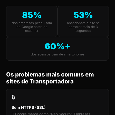
85%
53%
dos empresas pesquisam
abandonam o site se
no Google antes de
demorar mais de 3
escolher
segundos
60%+
dos acessos vêm de smartphones
Os problemas mais comuns em
sites de Transportadora
🔒
Sem HTTPS (SSL)
O Google marca como "Não Seguro". Empresas