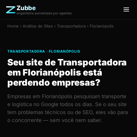
Zubbe
engenharia aumentada por agentes
Home
›
Análise de Sites
› Transportadora › Florianópolis
TRANSPORTADORA · FLORIANÓPOLIS
Seu site de Transportadora
em Florianópolis está
perdendo empresas?
Empresas em Florianópolis pesquisam transporte
e logística no Google todos os dias. Se o seu site
tem problemas técnicos ou de SEO, eles vão para
o concorrente — sem você nem saber.