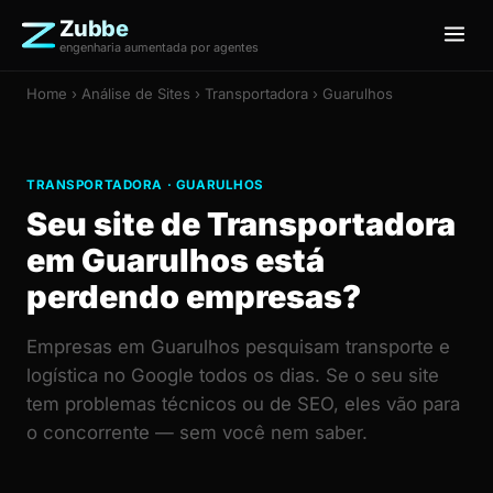
Zubbe
engenharia aumentada por agentes
Home
›
Análise de Sites
› Transportadora › Guarulhos
TRANSPORTADORA · GUARULHOS
Seu site de Transportadora
em Guarulhos está
perdendo empresas?
Empresas em Guarulhos pesquisam transporte e
logística no Google todos os dias. Se o seu site
tem problemas técnicos ou de SEO, eles vão para
o concorrente — sem você nem saber.