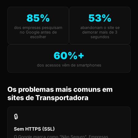
85%
53%
dos empresas pesquisam
abandonam o site se
no Google antes de
demorar mais de 3
escolher
segundos
60%+
dos acessos vêm de smartphones
Os problemas mais comuns em
sites de Transportadora
🔒
Sem HTTPS (SSL)
O Google marca como "Não Seguro". Empresas