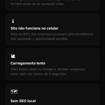
fecham antes de ler qualquer coisa.
📱
Site não funciona no celular
Mais de 60% dos empresas acessam pelo smartphone.
Site quebrado = oportunidade perdida.
🐌
Carregamento lento
Sites lentos caem no Google e afastam empresas.
Ideal: abrir em menos de 3 segundos.
🗺️
Sem SEO local