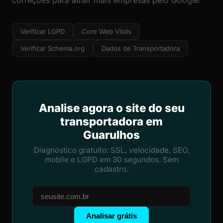
correções para atrair mais empresas pelo Google.
Verificar LGPD
Core Web Vitals
Verificar Schema.org
Dados de Transportadora
Analise agora o site do seu
transportadora em
Guarulhos
Diagnóstico gratuito: SSL, velocidade, SEO,
mobile e LGPD em 30 segundos. Sem
cadastro.
Analisar grátis