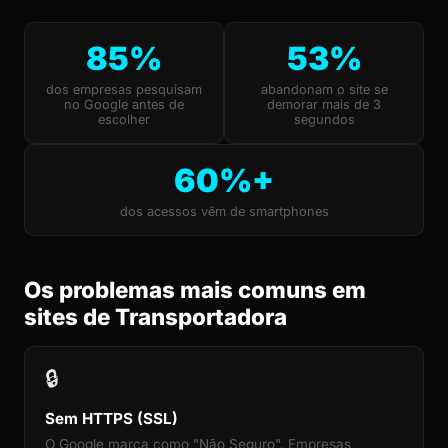
85%
53%
dos empresas pesquisam
abandonam o site se
no Google antes de
demorar mais de 3
escolher
segundos
60%+
dos acessos vêm de smartphones
Os problemas mais comuns em
sites de Transportadora
🔒
Sem HTTPS (SSL)
O Google marca como "Não Seguro". Empresas