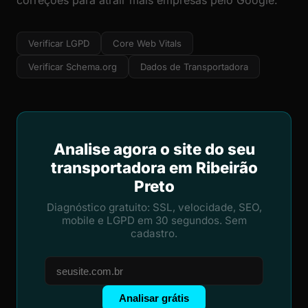
correções para atrair mais empresas pelo Google.
Verificar LGPD
Core Web Vitals
Verificar Schema.org
Dados de Transportadora
Analise agora o site do seu
transportadora em Ribeirão
Preto
Diagnóstico gratuito: SSL, velocidade, SEO,
mobile e LGPD em 30 segundos. Sem
cadastro.
Analisar grátis