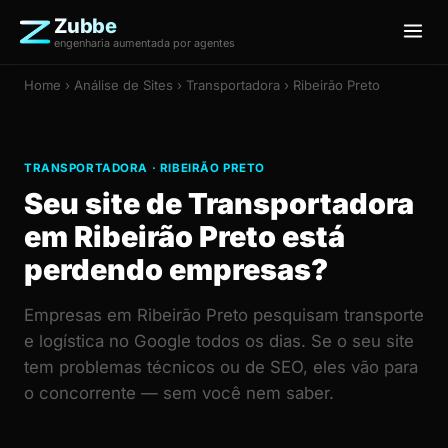
Zubbe
engenharia aumentada por agentes
Home
›
Análise de Sites
› Transportadora › Ribeirão Preto
TRANSPORTADORA · RIBEIRÃO PRETO
Seu site de Transportadora
em Ribeirão Preto está
perdendo empresas?
Empresas em Ribeirão Preto pesquisam transporte
e logística no Google todos os dias. Se o seu site
tem problemas técnicos ou de SEO, eles vão para
o concorrente — sem você nem saber.