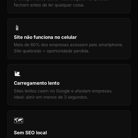
fecham antes de ler qualquer coisa.
📱
Site não funciona no celular
Mais de 60% dos empresas acessam pelo smartphone.
Site quebrado = oportunidade perdida.
🐌
Carregamento lento
Sites lentos caem no Google e afastam empresas.
Ideal: abrir em menos de 3 segundos.
🗺️
Sem SEO local