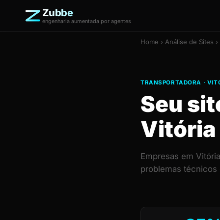
Zubbe
engenharia aumentada por agentes
Home
›
Análise de Sites
› 
TRANSPORTADORA · VIT
Seu si
Vitóri
Empresas em Vitória 
problemas técnicos