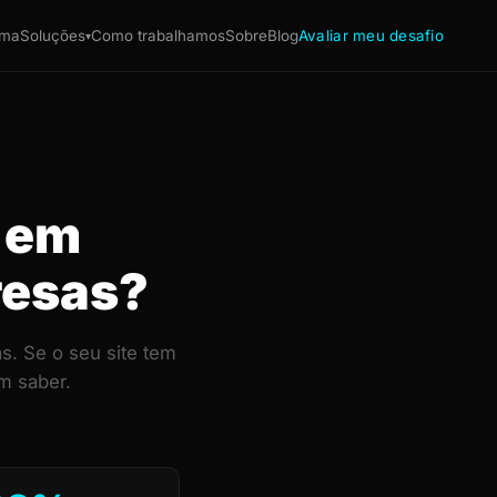
ema
Soluções
Como trabalhamos
Sobre
Blog
Avaliar meu desafio
▾
a em
resas?
s. Se o seu site tem
m saber.