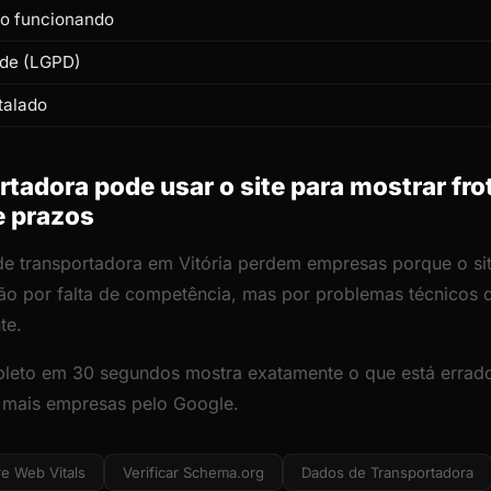
to funcionando
ade (LGPD)
talado
adora pode usar o site para mostrar fro
e prazos
de transportadora em Vitória perdem empresas porque o site
ão por falta de competência, mas por problemas técnicos
te.
leto em 30 segundos mostra exatamente o que está errado
r mais empresas pelo Google.
e Web Vitals
Verificar Schema.org
Dados de Transportadora