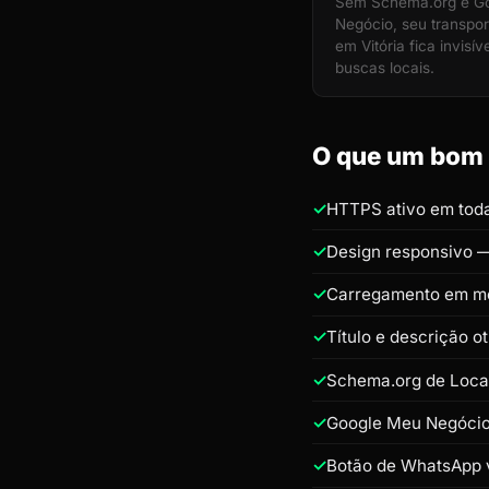
Sem Schema.org e G
Negócio, seu transpo
em Vitória fica invisív
buscas locais.
O que um bom s
HTTPS ativo em toda
Design responsivo —
Carregamento em m
Título e descrição o
Schema.org de Loca
Google Meu Negócio 
Botão de WhatsApp v