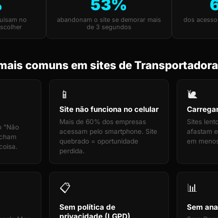
%
53%
uisam no
abandonam o site se demorar mais
dos acesso
scolher
de 3 segundos
mais comuns em sites de Transportadora
📱
🐌
Site não funciona no celular
Carrega
Mais de 60% dos empresas
Sites len
o "Não
acessam pelo smartphone. Site
afastam e
echam
quebrado = oportunidade
em menos
coisa.
perdida.
📋
📊
Sem política de
Sem anal
privacidade (LGPD)