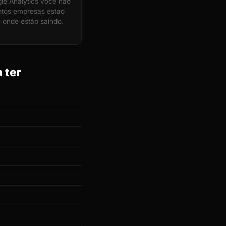
e Analytics você não
ntos empresas estão
 onde estão saindo.
 ter