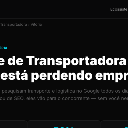
Ecossist
Transportadora › Vitória
ÓRIA
te de Transportador
a está perdendo emp
pesquisam transporte e logística no Google todos os dia
 ou de SEO, eles vão para o concorrente — sem você ne