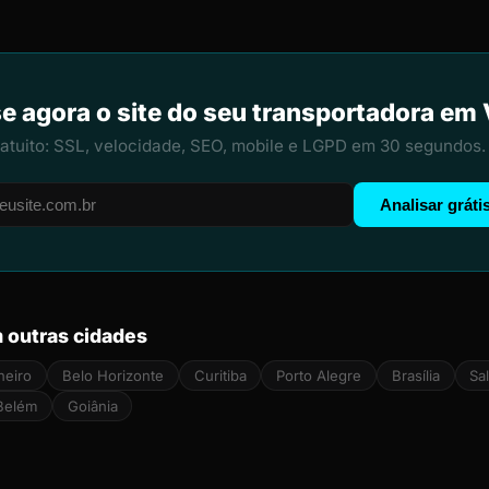
e agora o site do seu transportadora em 
ratuito: SSL, velocidade, SEO, mobile e LGPD em 30 segundos.
Analisar gráti
 outras cidades
neiro
Belo Horizonte
Curitiba
Porto Alegre
Brasília
Sa
Belém
Goiânia