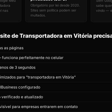
oogle Meu
Sem Googl
Obrigatório por lei desde 2020.
rtadora
sabe qua
Sites sem política podem ser
el nas
vindo — e
multados.
ite de Transportadora em Vitória precisa
s as páginas
 funciona perfeitamente no celular
enos de 3 segundos
timizados para "transportadora em Vitória"
lBusiness configurado
verificado e atualizado
isível para empresas entrarem em contato