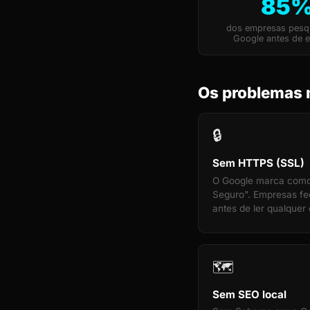
85
dos empresas pesq
Google antes de e
Os problemas 
🔒
Sem HTTPS (SSL)
O Google marca com
Seguro". Empresas f
antes de ler qualquer 
🗺️
Sem SEO local