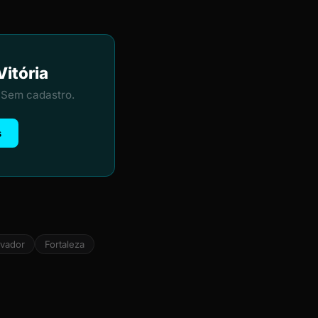
Vitória
 Sem cadastro.
s
lvador
Fortaleza