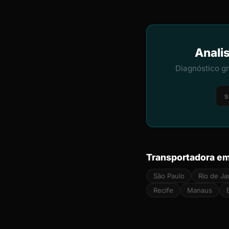
Analis
Diagnóstico g
Transportadora em
São Paulo
Rio de Ja
Recife
Manaus