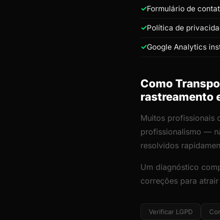
Formulário de conta
Política de privacid
Google Analytics ins
Como Transport
rastreamento 
Muitos profissionais 
profissionalismo — n
resolvidos rapidamen
Um diagnóstico comp
correções para atrai
Verificar LGPD
Cor