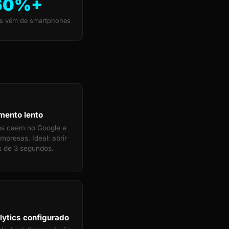
60%+
s vêm de smartphones
mento lento
tos caem no Google e
mpresas. Ideal: abrir
 de 3 segundos.
ytics configurado