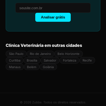
Analisar grátis
Clínica Veterinária em outras cidades
São Paulo
Rio de Janeiro
Belo Horizonte
Curitiba
Brasília
Salvador
Fortaleza
Recife
Manaus
Belém
Goiânia
© 2026 Zubbe. Todos os direitos reservados.