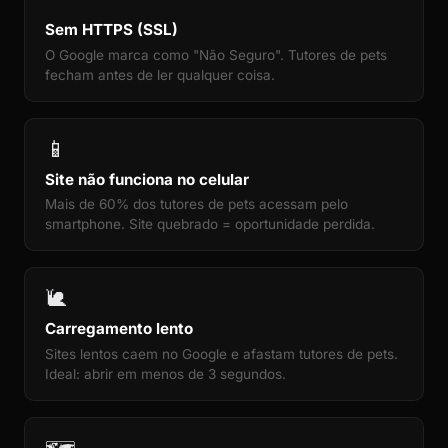
Sem HTTPS (SSL)
O Google marca como "Não Seguro". Tutores de pets
fecham antes de ler qualquer coisa.
📱
Site não funciona no celular
Mais de 60% dos tutores de pets acessam pelo
smartphone. Site quebrado = oportunidade perdida.
🐌
Carregamento lento
Sites lentos caem no Google e afastam tutores de pets.
Ideal: abrir em menos de 3 segundos.