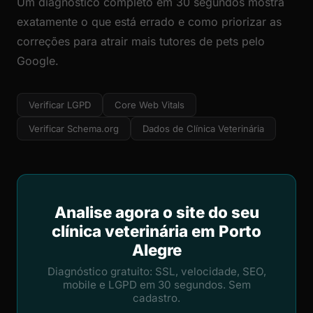
Um diagnóstico completo em 30 segundos mostra
exatamente o que está errado e como priorizar as
correções para atrair mais tutores de pets pelo
Google.
Verificar LGPD
Core Web Vitals
Verificar Schema.org
Dados de Clínica Veterinária
Analise agora o site do seu
clínica veterinária em Porto
Alegre
Diagnóstico gratuito: SSL, velocidade, SEO,
mobile e LGPD em 30 segundos. Sem
cadastro.