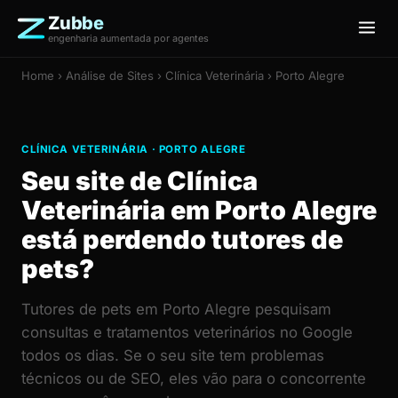
Zubbe
engenharia aumentada por agentes
Home
›
Análise de Sites
› Clínica Veterinária › Porto Alegre
CLÍNICA VETERINÁRIA · PORTO ALEGRE
Seu site de Clínica
Veterinária em Porto Alegre
está perdendo tutores de
pets?
Tutores de pets em Porto Alegre pesquisam
consultas e tratamentos veterinários no Google
todos os dias. Se o seu site tem problemas
técnicos ou de SEO, eles vão para o concorrente