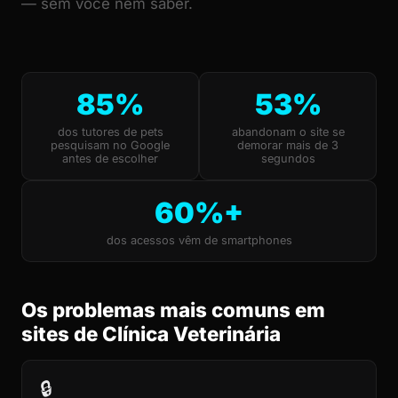
— sem você nem saber.
85%
53%
dos tutores de pets
abandonam o site se
pesquisam no Google
demorar mais de 3
antes de escolher
segundos
60%+
dos acessos vêm de smartphones
Os problemas mais comuns em
sites de Clínica Veterinária
🔒