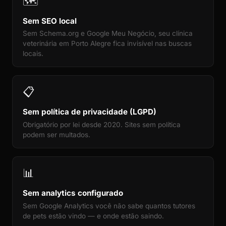
🗺️
Sem SEO local
Sem Schema.org e Google Meu Negócio, seu clínica
veterinária em Porto Alegre fica invisível nas buscas
locais.
📋
Sem política de privacidade (LGPD)
Obrigatório por lei desde 2020. Sites sem política
podem ser multados.
📊
Sem analytics configurado
Sem Google Analytics você não sabe quantos tutores
de pets estão vindo — e onde estão saindo.