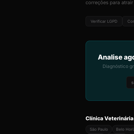
correções para atrair
Verificar LGPD
Cor
Analise ago
Diagnóstico g
Clínica Veterinári
São Paulo
Belo Hor