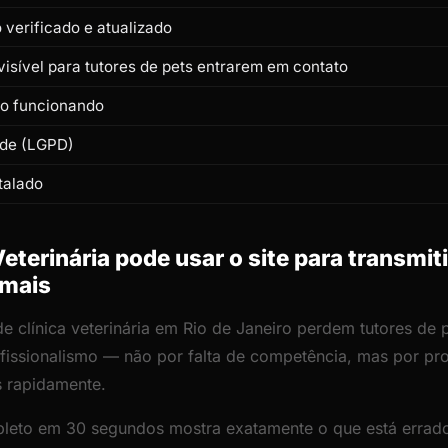
verificado e atualizado
isível para tutores de pets entrarem em contato
to funcionando
ade (LGPD)
talado
eterinária pode usar o site para transmit
imais
de clínica veterinária em Rio de Janeiro perdem tutores de 
rofissionalismo — não por falta de competência, mas por p
s rapidamente.
leto em 30 segundos mostra exatamente o que está errado