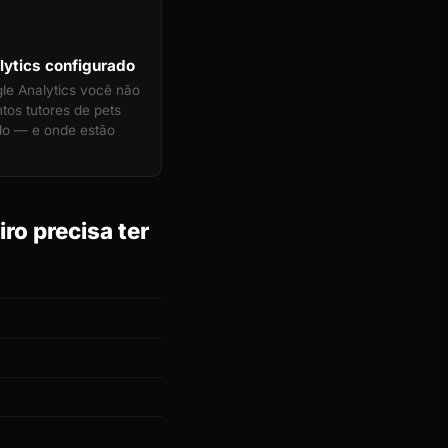
ytics configurado
e Analytics você não
tos tutores de pets
do — e onde estão
ro precisa ter