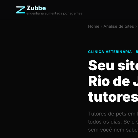
Zubbe
engenharia aumentada por agentes
Home
›
Análise de Sites
› 
CLÍNICA VETERINÁRIA · 
Seu sit
Rio de 
tutores
Tutores de pets em 
todos os dias. Se o
sem você nem saber