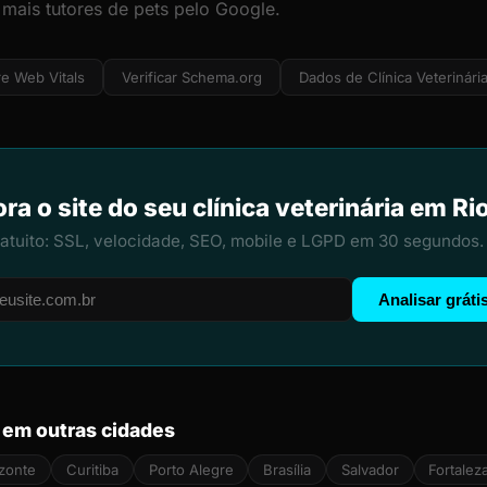
 mais tutores de pets pelo Google.
e Web Vitals
Verificar Schema.org
Dados de Clínica Veterinári
ra o site do seu clínica veterinária em Ri
ratuito: SSL, velocidade, SEO, mobile e LGPD em 30 segundos.
Analisar gráti
a em outras cidades
izonte
Curitiba
Porto Alegre
Brasília
Salvador
Fortalez