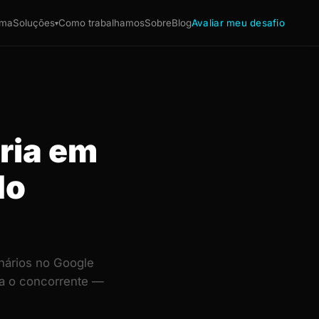
ema
Soluções
Como trabalhamos
Sobre
Blog
Avaliar meu desafio
▾
ária em
do
inários no Google
ra o concorrente —