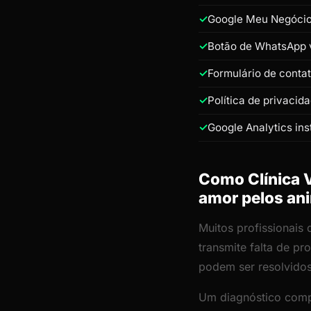
Google Meu Negócio 
Botão de WhatsApp v
Formulário de conta
Política de privacid
Google Analytics ins
Como Clínica V
amor pelos an
Muitos profissionais 
transmite falta de p
podem ser resolvido
Um diagnóstico comp