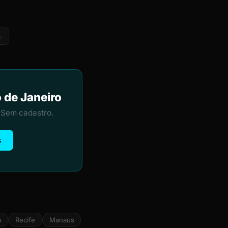
a
o de Janeiro
 Sem cadastro.
s
a
Recife
Manaus