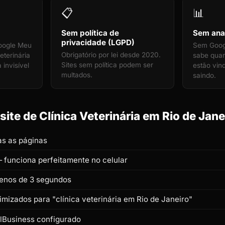
📋
📊
Sem política de
Sem anal
privacidade (LGPD)
oogle Meu
Sem Googl
Obrigatório por lei desde 2020.
eterinária
sabe quan
Sites sem política podem ser
 invisível
estão vin
multados.
saindo.
ite de Clínica Veterinária em Rio de Janei
s as páginas
 funciona perfeitamente no celular
enos de 3 segundos
timizados para "clínica veterinária em Rio de Janeiro"
lBusiness configurado