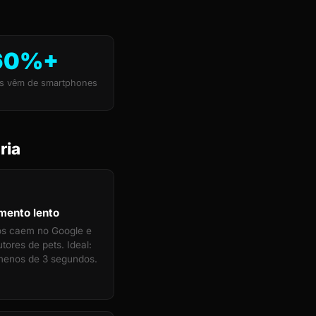
60%+
s vêm de smartphones
ria
mento lento
tos caem no Google e
tores de pets. Ideal:
menos de 3 segundos.