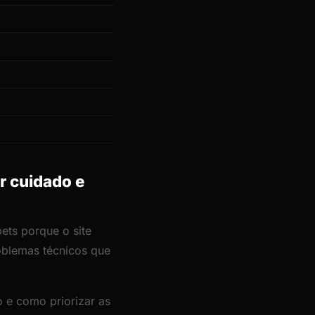
ir cuidado e
pets porque o site
roblemas técnicos que
 e como priorizar as