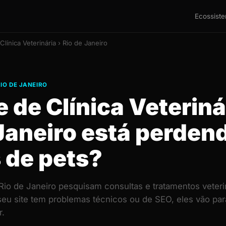
Ecossist
Clínica Veterinária › Rio de Janeiro
RIO DE JANEIRO
e de Clínica Veterin
Janeiro está perden
 de pets?
Rio de Janeiro pesquisam consultas e tratamentos veter
 seu site tem problemas técnicos ou de SEO, eles vão pa
.