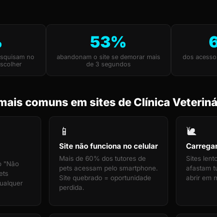
%
53%
esquisam no
abandonam o site se demorar mais
dos acesso
scolher
de 3 segundos
ais comuns em sites de Clínica Veteriná
📱
🐌
Site não funciona no celular
Carrega
Mais de 60% dos tutores de
Sites len
o "Não
pets acessam pelo smartphone.
afastam tu
ets
Site quebrado = oportunidade
abrir em 
ualquer
perdida.