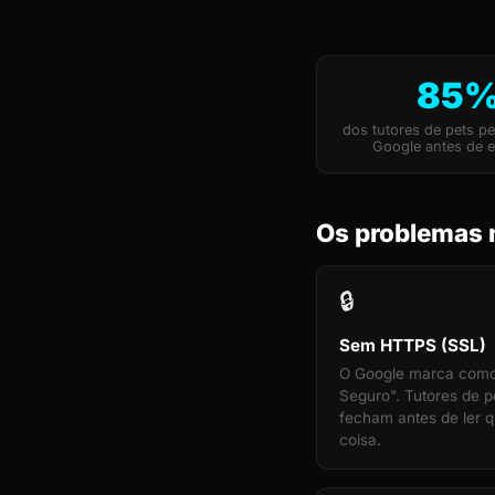
85
dos tutores de pets p
Google antes de e
Os problemas m
🔒
Sem HTTPS (SSL)
O Google marca com
Seguro". Tutores de p
fecham antes de ler q
coisa.