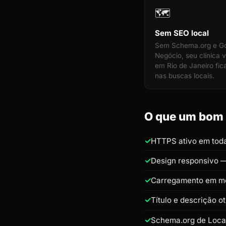
🗺️
Sem SEO local
Sem Schema.org e G
Negócio, seu clínica v
em Rio de Janeiro fica
nas buscas locais.
O que um bom s
HTTPS ativo em toda
Design responsivo —
Carregamento em m
Título e descrição o
Schema.org de Loca