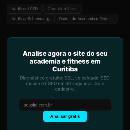
Verificar LGPD
Core Web Vitals
Verificar Schema.org
Dados de Academia e Fitness
Analise agora o site do seu
academia e fitness em
Curitiba
Diagnóstico gratuito: SSL, velocidade, SEO,
mobile e LGPD em 30 segundos. Sem
cadastro.
Analisar grátis