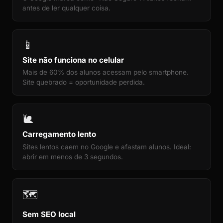
antes de ler qualquer coisa.
📱
Site não funciona no celular
Mais de 60% dos alunos acessam pelo smartphone.
Site quebrado = oportunidade perdida.
🐌
Carregamento lento
Sites lentos caem no Google e afastam alunos. Ideal:
abrir em menos de 3 segundos.
🗺️
Sem SEO local