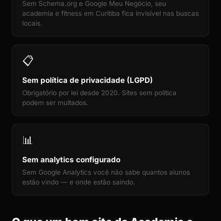
Sem Schema.org e Google Meu Negócio, seu
academia e fitness em Curitiba fica invisível nas buscas
locais.
📋
Sem política de privacidade (LGPD)
Obrigatório por lei desde 2020. Sites sem política
podem ser multados.
📊
Sem analytics configurado
Sem Google Analytics você não sabe quantos alunos
estão vindo — e onde estão saindo.