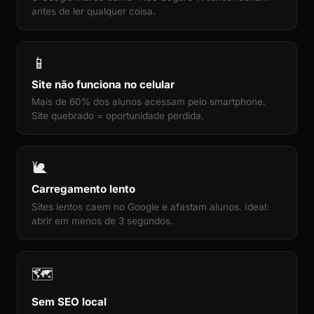
antes de ler qualquer coisa.
📱
Site não funciona no celular
Mais de 60% dos alunos acessam pelo smartphone.
Site quebrado = oportunidade perdida.
🐌
Carregamento lento
Sites lentos caem no Google e afastam alunos. Ideal:
abrir em menos de 3 segundos.
🗺️
Sem SEO local