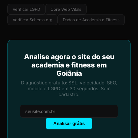
Verificar LGPD
Core Web Vitals
Verificar Schema.org
Dados de Academia e Fitness
Analise agora o site do seu
academia e fitness em
Goiânia
Diagnóstico gratuito: SSL, velocidade, SEO,
mobile e LGPD em 30 segundos. Sem
cadastro.
Analisar grátis