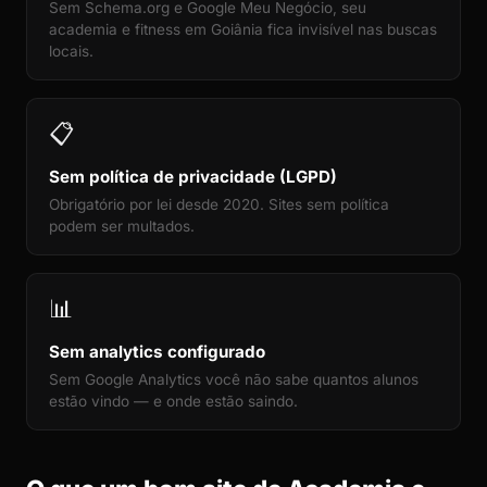
Sem Schema.org e Google Meu Negócio, seu
academia e fitness em Goiânia fica invisível nas buscas
locais.
📋
Sem política de privacidade (LGPD)
Obrigatório por lei desde 2020. Sites sem política
podem ser multados.
📊
Sem analytics configurado
Sem Google Analytics você não sabe quantos alunos
estão vindo — e onde estão saindo.