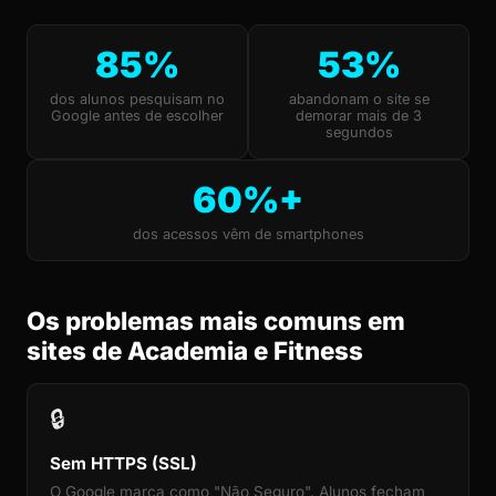
85%
53%
dos alunos pesquisam no
abandonam o site se
Google antes de escolher
demorar mais de 3
segundos
60%+
dos acessos vêm de smartphones
Os problemas mais comuns em
sites de Academia e Fitness
🔒
Sem HTTPS (SSL)
O Google marca como "Não Seguro". Alunos fecham