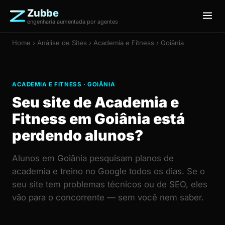
Zubbe
engenharia aumentada por agentes
Home
›
Análise de Sites
› Academia e Fitness › Goiânia
ACADEMIA E FITNESS · GOIÂNIA
Seu site de Academia e
Fitness em Goiânia está
perdendo alunos?
Alunos em Goiânia pesquisam planos de
academia e treino no Google todos os dias. Se o
seu site tem problemas técnicos ou de SEO, eles
vão para o concorrente — sem você nem saber.