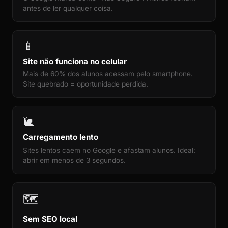
antes de ler qualquer coisa.
📱
Site não funciona no celular
Mais de 60% dos alunos acessam pelo smartphone.
Site quebrado = oportunidade perdida.
🐌
Carregamento lento
Sites lentos caem no Google e afastam alunos. Ideal:
abrir em menos de 3 segundos.
🗺️
Sem SEO local