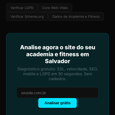
Verificar LGPD
Core Web Vitals
Verificar Schema.org
Dados de Academia e Fitness
Analise agora o site do seu
academia e fitness em
Salvador
Diagnóstico gratuito: SSL, velocidade, SEO,
mobile e LGPD em 30 segundos. Sem
cadastro.
Analisar grátis