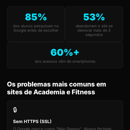
85%
53%
dos alunos pesquisam no
abandonam o site se
Google antes de escolher
demorar mais de 3
segundos
60%+
dos acessos vêm de smartphones
Os problemas mais comuns em
sites de Academia e Fitness
🔒
Sem HTTPS (SSL)
O Google marca como "Não Seguro". Alunos fecham