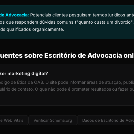
 de Advocacia:
Potenciais clientes pesquisam termos jurídicos ante
igos que respondem dúvidas comuns ("quanto custa um divórcio",
ads qualificados organicamente.
uentes sobre Escritório de Advocacia onl
er marketing digital?
digo de Ética da OAB. O site pode informar áreas de atuação, public
ulário de contato. O que não pode é prometer resultados ou fazer p
e Web Vitals
Verificar Schema.org
Dados de Escritório de Adv