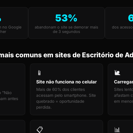
%
53%
m no Google
abandonam o site se demorar mais
dos acesso
lher
de 3 segundos
mais comuns em sites de Escritório de A
📱
🐌
Site não funciona no celular
Carrega
Mais de 60% dos clientes
Sites len
o "Não
acessam pelo smartphone. Site
afastam cl
cham antes
quebrado = oportunidade
em menos
perdida.
📋
📊