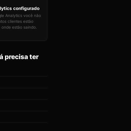
ytics configurado
e Analytics você não
tos clientes estão
 onde estão saindo.
 precisa ter