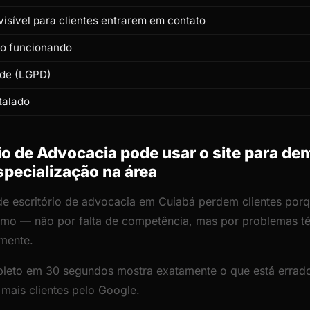
isível para clientes entrarem em contato
to funcionando
ade (LGPD)
talado
o de Advocacia pode usar o site para de
specialização na área
de escritório de advocacia em Cuiabá perdem clientes porqu
lismo — não por falta de competência, mas por problemas 
amente.
leto em 30 segundos mostra exatamente o que está errado
 mais clientes pelo Google.