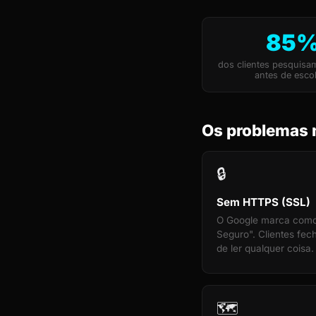
85
dos clientes pesquisa
antes de esco
Os problemas 
🔒
Sem HTTPS (SSL)
O Google marca com
Seguro". Clientes fe
de ler qualquer coisa.
🗺️