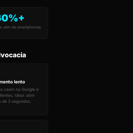
60%+
s vêm de smartphones
dvocacia
mento lento
tos caem no Google e
ientes. Ideal: abrir
 de 3 segundos.