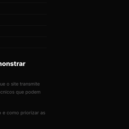
monstrar
e o site transmite
técnicos que podem
 e como priorizar as