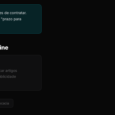
s de contratar.
 "prazo para
ine
ar artigos
ublicidade
ocacia