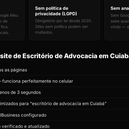
Sem política de
Sem anal
privacidade (LGPD)
oogle Meu
Sem Googl
Obrigatório por lei desde 2020.
io de
sabe quan
Sites sem política podem ser
fica
vindo — e
multados.
ocais.
ite de Escritório de Advocacia em Cuiabá
s as páginas
 funciona perfeitamente no celular
enos de 3 segundos
timizados para "escritório de advocacia em Cuiabá"
lBusiness configurado
verificado e atualizado