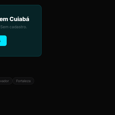
a em Cuiabá
 Sem cadastro.
s
lvador
Fortaleza