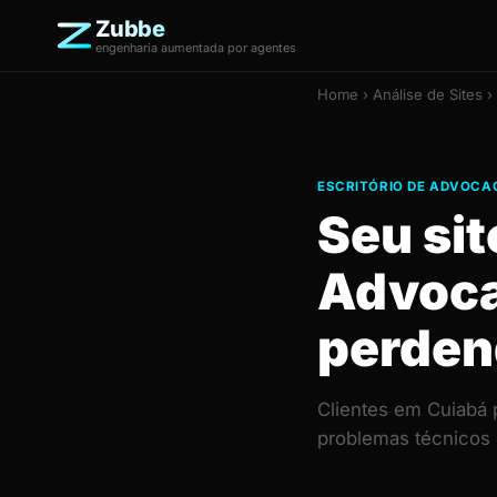
Zubbe
engenharia aumentada por agentes
Home
›
Análise de Sites
› 
ESCRITÓRIO DE ADVOCAC
Seu sit
Advoca
perden
Clientes em Cuiabá 
problemas técnicos