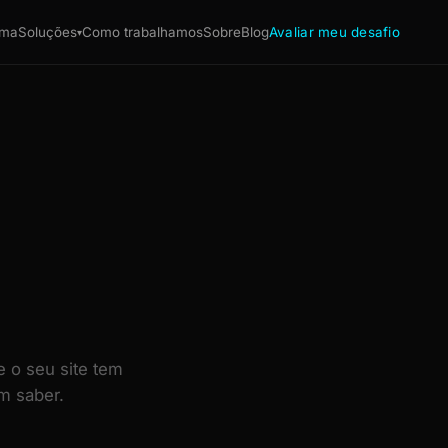
ema
Soluções
Como trabalhamos
Sobre
Blog
Avaliar meu desafio
▾
e o seu site tem
m saber.