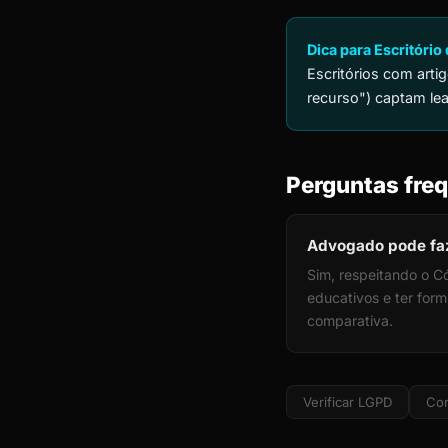
Dica para Escritório
Escritórios com art
recurso") captam le
Perguntas freq
Advogado pode faz
Sim, respeitando o Có
educativos e ter form
comparativa.
Verificar LGPD
Cor