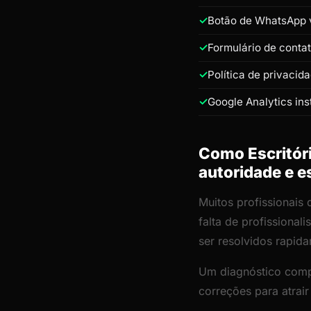
Botão de WhatsApp v
Formulário de conta
Política de privacid
Google Analytics ins
Como Escritóri
autoridade e e
Muitos profissionais 
falta de profissiona
ser resolvidos rapid
Um diagnóstico comp
correções para atrair