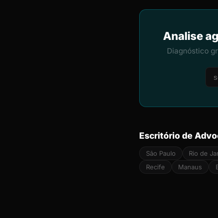
Analise ag
Diagnóstico g
Escritório de Advo
São Paulo
Rio de Ja
Recife
Manaus