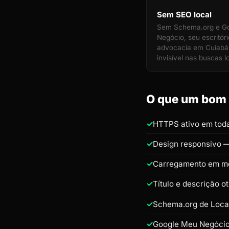
Sem SEO local
Sem Schema.org e G
Negócio, seu escritór
advocacia em Cuiabá 
invisível nas buscas l
O que um bom s
HTTPS ativo em toda
Design responsivo —
Carregamento em m
Título e descrição o
Schema.org de Loca
Google Meu Negócio 