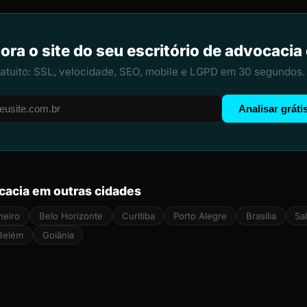
ora o site do seu escritório de advocaci
ratuito: SSL, velocidade, SEO, mobile e LGPD em 30 segundos.
Analisar gráti
cacia em outras cidades
neiro
Belo Horizonte
Curitiba
Porto Alegre
Brasília
Sa
Belém
Goiânia