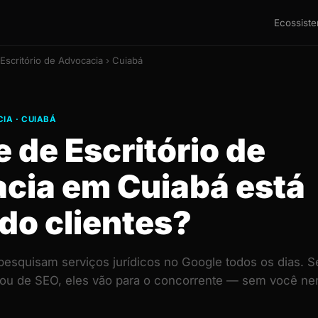
Ecossist
Escritório de Advocacia › Cuiabá
IA · CUIABÁ
e de Escritório de
cia em Cuiabá está
do clientes?
pesquisam serviços jurídicos no Google todos os dias. S
 ou de SEO, eles vão para o concorrente — sem você ne