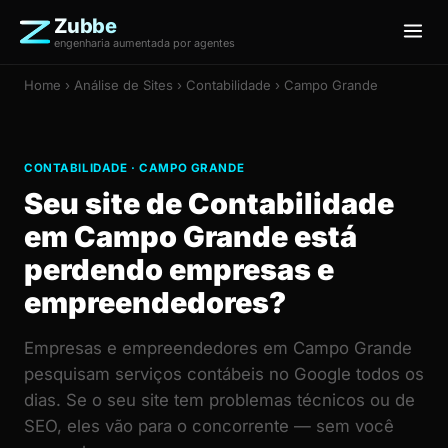
Zubbe
engenharia aumentada por agentes
Home
›
Análise de Sites
› Contabilidade › Campo Grande
CONTABILIDADE · CAMPO GRANDE
Seu site de Contabilidade
em Campo Grande está
perdendo empresas e
empreendedores?
Empresas e empreendedores em Campo Grande
pesquisam serviços contábeis no Google todos os
dias. Se o seu site tem problemas técnicos ou de
SEO, eles vão para o concorrente — sem você