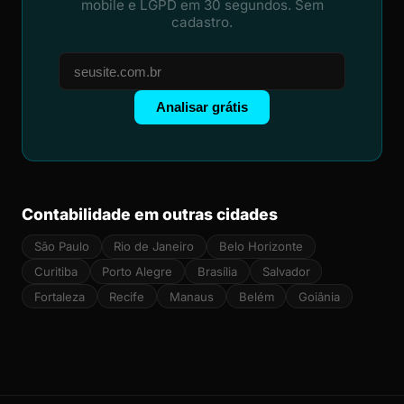
mobile e LGPD em 30 segundos. Sem
cadastro.
Analisar grátis
Contabilidade em outras cidades
São Paulo
Rio de Janeiro
Belo Horizonte
Curitiba
Porto Alegre
Brasília
Salvador
Fortaleza
Recife
Manaus
Belém
Goiânia