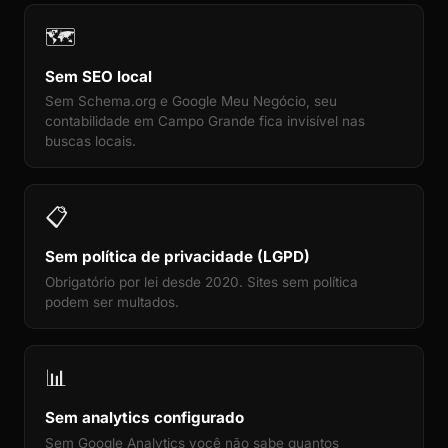
🗺️
Sem SEO local
Sem Schema.org e Google Meu Negócio, seu
contabilidade em Campo Grande fica invisível nas
buscas locais.
📋
Sem política de privacidade (LGPD)
Obrigatório por lei desde 2020. Sites sem política
podem ser multados.
📊
Sem analytics configurado
Sem Google Analytics você não sabe quantos