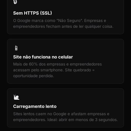
🔒
Sem HTTPS (SSL)
O Google marca como "Não Seguro". Empresas e
empreendedores fecham antes de ler qualquer coisa.
📱
Site não funciona no celular
Mais de 60% dos empresas e empreendedores
acessam pelo smartphone. Site quebrado =
oportunidade perdida.
🐌
Carregamento lento
Sites lentos caem no Google e afastam empresas e
empreendedores. Ideal: abrir em menos de 3 segundos.