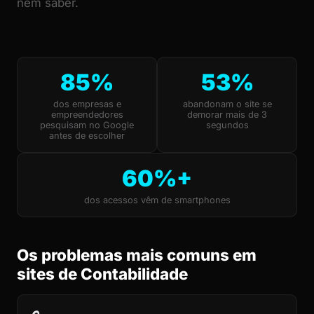
nem saber.
85%
53%
dos empresas e
abandonam o site se
empreendedores
demorar mais de 3
pesquisam no Google
segundos
antes de escolher
60%+
dos acessos vêm de smartphones
Os problemas mais comuns em
sites de Contabilidade