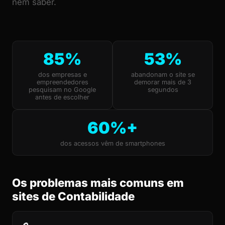
nem saber.
85%
53%
dos empresas e
abandonam o site se
empreendedores
demorar mais de 3
pesquisam no Google
segundos
antes de escolher
60%+
dos acessos vêm de smartphones
Os problemas mais comuns em
sites de Contabilidade