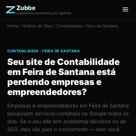
Zubbe
engenharia aumentada por agentes
Home
›
Análise de Sites
› Contabilidade › Feira de Santana
CONTABILIDADE · FEIRA DE SANTANA
Seu site de Contabilidade
em Feira de Santana está
perdendo empresas e
empreendedores?
Empresas e empreendedores em Feira de Santana
pesquisam serviços contábeis no Google todos os
dias. Se o seu site tem problemas técnicos ou de
SEO, eles vão para o concorrente — sem você