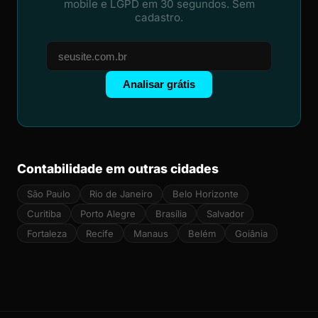
mobile e LGPD em 30 segundos. Sem
cadastro.
Analisar grátis
Contabilidade em outras cidades
São Paulo
Rio de Janeiro
Belo Horizonte
Curitiba
Porto Alegre
Brasília
Salvador
Fortaleza
Recife
Manaus
Belém
Goiânia