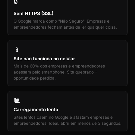
🔒
Sem HTTPS (SSL)
O Google marca como "Não Seguro". Empresas e
empreendedores fecham antes de ler qualquer coisa.
📱
Site não funciona no celular
Mais de 60% dos empresas e empreendedores
acessam pelo smartphone. Site quebrado =
oportunidade perdida.
🐌
Carregamento lento
Sites lentos caem no Google e afastam empresas e
empreendedores. Ideal: abrir em menos de 3 segundos.