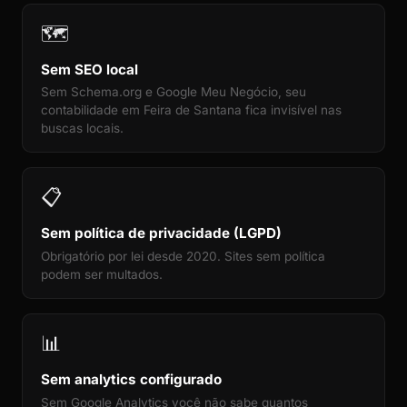
🗺️
Sem SEO local
Sem Schema.org e Google Meu Negócio, seu
contabilidade em Feira de Santana fica invisível nas
buscas locais.
📋
Sem política de privacidade (LGPD)
Obrigatório por lei desde 2020. Sites sem política
podem ser multados.
📊
Sem analytics configurado
Sem Google Analytics você não sabe quantos