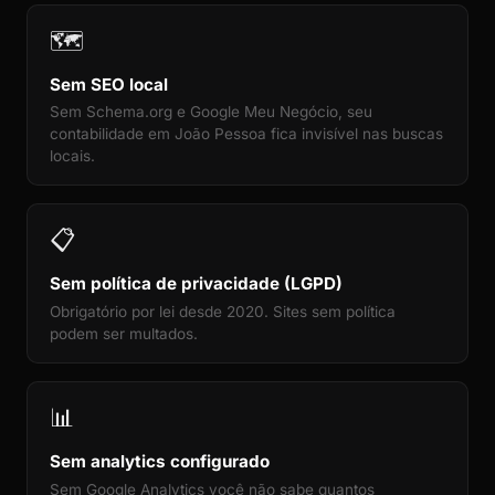
🗺️
Sem SEO local
Sem Schema.org e Google Meu Negócio, seu
contabilidade em João Pessoa fica invisível nas buscas
locais.
📋
Sem política de privacidade (LGPD)
Obrigatório por lei desde 2020. Sites sem política
podem ser multados.
📊
Sem analytics configurado
Sem Google Analytics você não sabe quantos