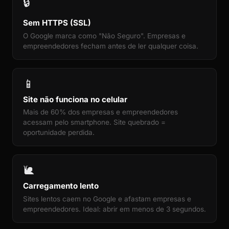
🔒
Sem HTTPS (SSL)
O Google marca como "Não Seguro". Empresas e
empreendedores fecham antes de ler qualquer coisa.
📱
Site não funciona no celular
Mais de 60% dos empresas e empreendedores
acessam pelo smartphone. Site quebrado =
oportunidade perdida.
🐌
Carregamento lento
Sites lentos caem no Google e afastam empresas e
empreendedores. Ideal: abrir em menos de 3 segundos.