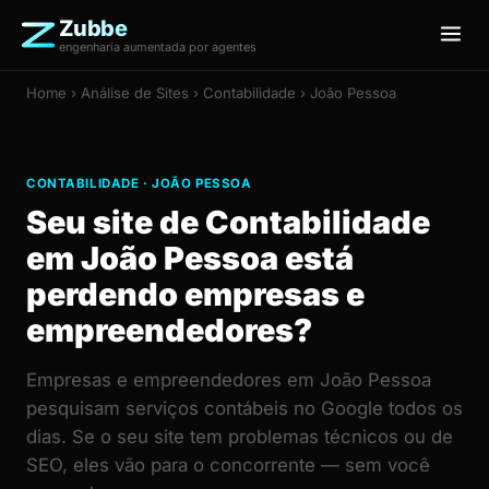
Zubbe
engenharia aumentada por agentes
Home
›
Análise de Sites
› Contabilidade › João Pessoa
CONTABILIDADE · JOÃO PESSOA
Seu site de Contabilidade
em João Pessoa está
perdendo empresas e
empreendedores?
Empresas e empreendedores em João Pessoa
pesquisam serviços contábeis no Google todos os
dias. Se o seu site tem problemas técnicos ou de
SEO, eles vão para o concorrente — sem você