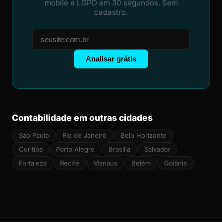
mobile e LGPD em 30 segundos. Sem
cadastro.
Analisar grátis
Contabilidade em outras cidades
São Paulo
Rio de Janeiro
Belo Horizonte
Curitiba
Porto Alegre
Brasília
Salvador
Fortaleza
Recife
Manaus
Belém
Goiânia