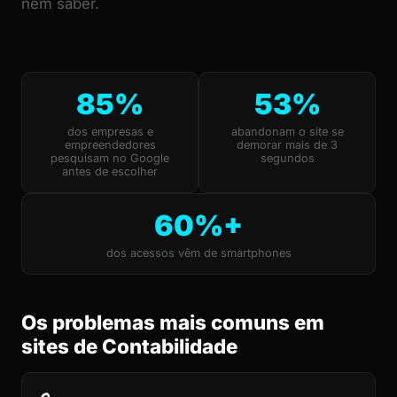
nem saber.
85%
53%
dos empresas e
abandonam o site se
empreendedores
demorar mais de 3
pesquisam no Google
segundos
antes de escolher
60%+
dos acessos vêm de smartphones
Os problemas mais comuns em
sites de Contabilidade