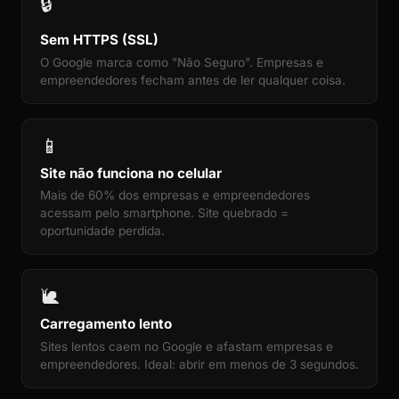
🔒
Sem HTTPS (SSL)
O Google marca como "Não Seguro". Empresas e
empreendedores fecham antes de ler qualquer coisa.
📱
Site não funciona no celular
Mais de 60% dos empresas e empreendedores
acessam pelo smartphone. Site quebrado =
oportunidade perdida.
🐌
Carregamento lento
Sites lentos caem no Google e afastam empresas e
empreendedores. Ideal: abrir em menos de 3 segundos.