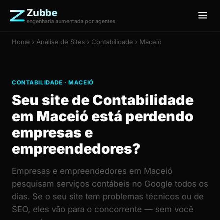
Zubbe
engenharia aumentada por agentes
Home
›
Análise de Sites
› Contabilidade › Maceió
CONTABILIDADE · MACEIÓ
Seu site de Contabilidade
em Maceió está perdendo
empresas e
empreendedores?
Empresas e empreendedores em Maceió
pesquisam serviços contábeis no Google todos os
dias. Se o seu site tem problemas técnicos ou de
SEO, eles vão para o concorrente — sem você