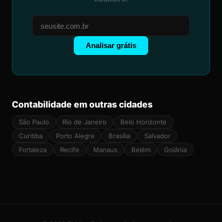
Analisar grátis
Contabilidade em outras cidades
São Paulo
Rio de Janeiro
Belo Horizonte
Curitiba
Porto Alegre
Brasília
Salvador
Fortaleza
Recife
Manaus
Belém
Goiânia