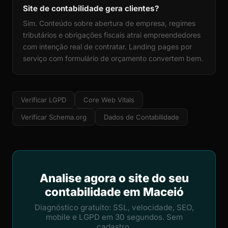
Site de contabilidade gera clientes?
Sim. Conteúdo sobre abertura de empresa, regimes
tributários e obrigações fiscais atrai empreendedores
com intenção real de contratar. Landing pages por
serviço com formulário de orçamento convertem bem.
Verificar LGPD
Core Web Vitals
Verificar Schema.org
Dados de Contabilidade
Analise agora o site do seu
contabilidade em Maceió
Diagnóstico gratuito: SSL, velocidade, SEO,
mobile e LGPD em 30 segundos. Sem
cadastro.