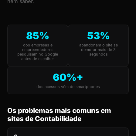
nem saber.
85%
53%
dos empresas e
abandonam o site se
empreendedores
demorar mais de 3
pesquisam no Google
segundos
antes de escolher
60%+
dos acessos vêm de smartphones
Os problemas mais comuns em
sites de Contabilidade