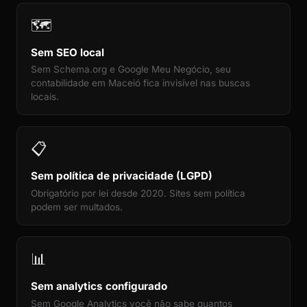
🗺️
Sem SEO local
Sem Schema.org e Google Meu Negócio, seu
contabilidade em Maceió fica invisível nas buscas
locais.
📋
Sem política de privacidade (LGPD)
Obrigatório por lei desde 2020. Sites sem política
podem ser multados.
📊
Sem analytics configurado
Sem Google Analytics você não sabe quantos