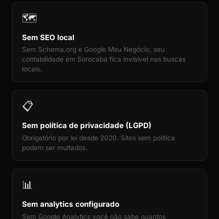
🗺️
Sem SEO local
Sem Schema.org e Google Meu Negócio, seu
contabilidade em Sorocaba fica invisível nas buscas
locais.
📋
Sem política de privacidade (LGPD)
Obrigatório por lei desde 2020. Sites sem política
podem ser multados.
📊
Sem analytics configurado
Sem Google Analytics você não sabe quantos