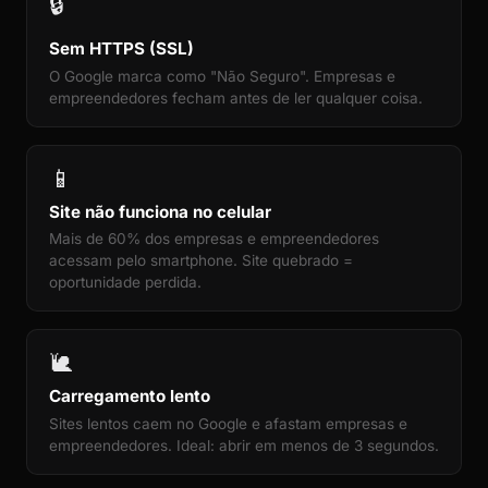
🔒
Sem HTTPS (SSL)
O Google marca como "Não Seguro". Empresas e
empreendedores fecham antes de ler qualquer coisa.
📱
Site não funciona no celular
Mais de 60% dos empresas e empreendedores
acessam pelo smartphone. Site quebrado =
oportunidade perdida.
🐌
Carregamento lento
Sites lentos caem no Google e afastam empresas e
empreendedores. Ideal: abrir em menos de 3 segundos.