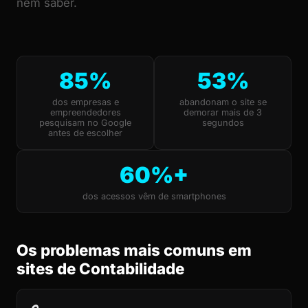
nem saber.
85%
53%
dos empresas e
abandonam o site se
empreendedores
demorar mais de 3
pesquisam no Google
segundos
antes de escolher
60%+
dos acessos vêm de smartphones
Os problemas mais comuns em
sites de Contabilidade