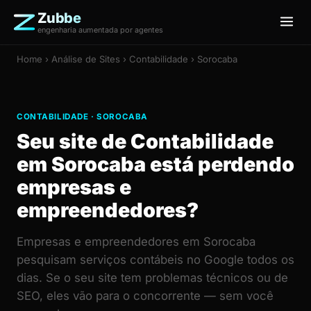
Zubbe
engenharia aumentada por agentes
Home
›
Análise de Sites
› Contabilidade › Sorocaba
CONTABILIDADE · SOROCABA
Seu site de Contabilidade
em Sorocaba está perdendo
empresas e
empreendedores?
Empresas e empreendedores em Sorocaba
pesquisam serviços contábeis no Google todos os
dias. Se o seu site tem problemas técnicos ou de
SEO, eles vão para o concorrente — sem você