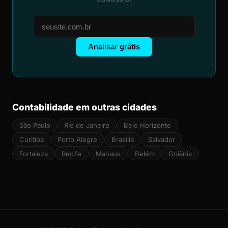
Analisar grátis
Contabilidade em outras cidades
São Paulo
Rio de Janeiro
Belo Horizonte
Curitiba
Porto Alegre
Brasília
Salvador
Fortaleza
Recife
Manaus
Belém
Goiânia