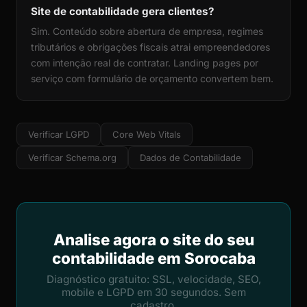
Site de contabilidade gera clientes?
Sim. Conteúdo sobre abertura de empresa, regimes
tributários e obrigações fiscais atrai empreendedores
com intenção real de contratar. Landing pages por
serviço com formulário de orçamento convertem bem.
Verificar LGPD
Core Web Vitals
Verificar Schema.org
Dados de Contabilidade
Analise agora o site do seu
contabilidade em Sorocaba
Diagnóstico gratuito: SSL, velocidade, SEO,
mobile e LGPD em 30 segundos. Sem
cadastro.