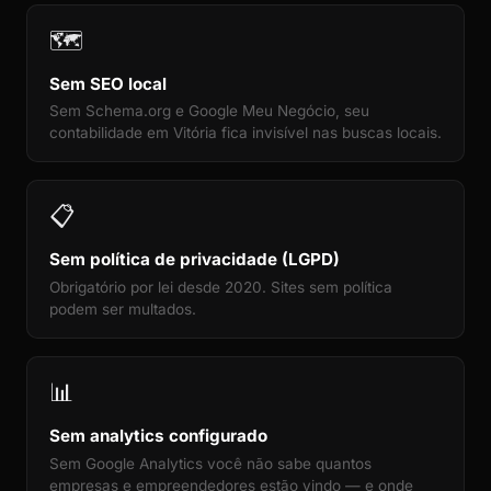
🗺️
Sem SEO local
Sem Schema.org e Google Meu Negócio, seu
contabilidade em Vitória fica invisível nas buscas locais.
📋
Sem política de privacidade (LGPD)
Obrigatório por lei desde 2020. Sites sem política
podem ser multados.
📊
Sem analytics configurado
Sem Google Analytics você não sabe quantos
empresas e empreendedores estão vindo — e onde