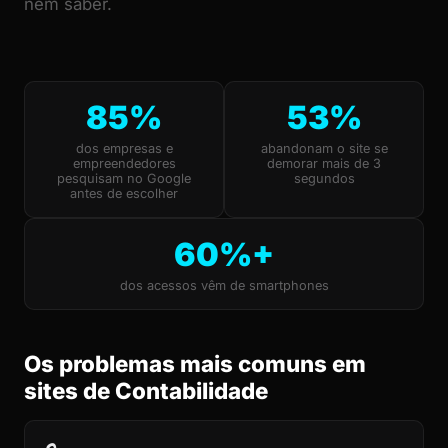
nem saber.
85%
53%
dos empresas e
abandonam o site se
empreendedores
demorar mais de 3
pesquisam no Google
segundos
antes de escolher
60%+
dos acessos vêm de smartphones
Os problemas mais comuns em
sites de Contabilidade