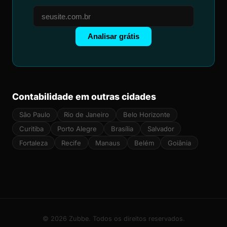
Analisar grátis
Contabilidade em outras cidades
São Paulo
Rio de Janeiro
Belo Horizonte
Curitiba
Porto Alegre
Brasília
Salvador
Fortaleza
Recife
Manaus
Belém
Goiânia
© 2026 Zubbe. Todos os direitos reservados.