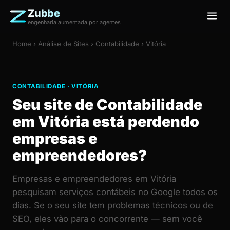
Zubbe
engenharia aumentada por agentes
Home
›
Análise de Sites
› Contabilidade › Vitória
CONTABILIDADE · VITÓRIA
Seu site de Contabilidade
em Vitória está perdendo
empresas e
empreendedores?
Empresas e empreendedores em Vitória
pesquisam serviços contábeis no Google todos os
dias. Se o seu site tem problemas técnicos ou de
SEO, eles vão para o concorrente — sem você