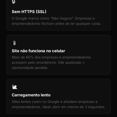
🔒
Sem HTTPS (SSL)
O Google marca como "Não Seguro". Empresas e
empreendedores fecham antes de ler qualquer coisa.
📱
Site não funciona no celular
Mais de 60% dos empresas e empreendedores
acessam pelo smartphone. Site quebrado =
oportunidade perdida.
🐌
Carregamento lento
Sites lentos caem no Google e afastam empresas e
empreendedores. Ideal: abrir em menos de 3 segundos.