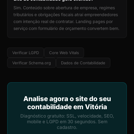
Sim. Conteúdo sobre abertura de empresa, regimes
tributários e obrigações fiscais atrai empreendedores
com intenção real de contratar. Landing pages por
serviço com formulário de orçamento convertem bem.
Verificar LGPD
Core Web Vitals
Verificar Schema.org
Dados de Contabilidade
Analise agora o site do seu
contabilidade em Vitória
Diagnóstico gratuito: SSL, velocidade, SEO,
mobile e LGPD em 30 segundos. Sem
cadastro.