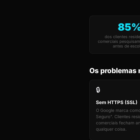
85
dos clientes reside
comerciais pesquisa
antes de esco
Os problemas m
🔒
Sem HTTPS (SSL)
O Google marca com
Seguro". Clientes resi
comerciais fecham an
qualquer coisa.