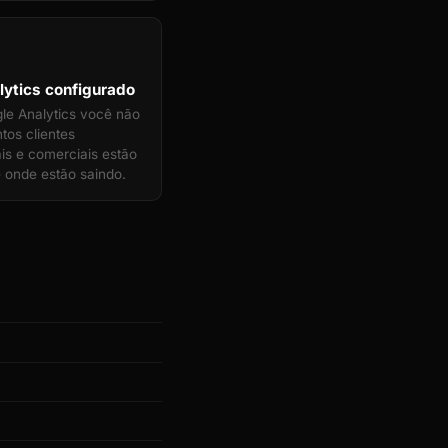
ytics configurado
e Analytics você não
tos clientes
ais e comerciais estão
 onde estão saindo.