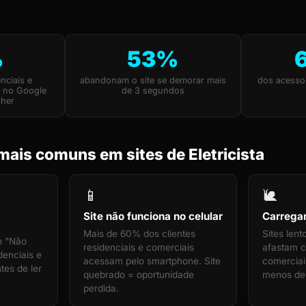
%
53%
nciais e
abandonam o site se demorar mais
dos acesso
m no Google
de 3 segundos
lher
ais comuns em sites de Eletricista
📱
🐌
Site não funciona no celular
Carrega
Mais de 60% dos clientes
Sites len
o "Não
residenciais e comerciais
afastam cl
denciais e
acessam pelo smartphone. Site
comerciais
tes de ler
quebrado = oportunidade
menos de
perdida.