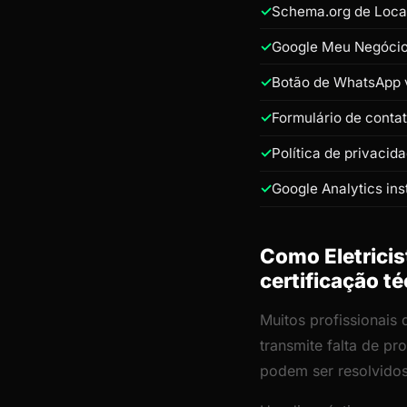
Schema.org de Loca
Google Meu Negócio 
Botão de WhatsApp v
Formulário de conta
Política de privacid
Google Analytics ins
Como Eletricis
certificação t
Muitos profissionais 
transmite falta de p
podem ser resolvido