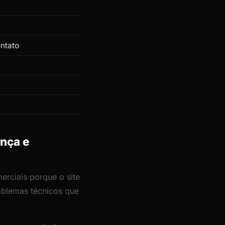
ontato
ança e
merciais porque o site
roblemas técnicos que