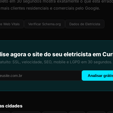
leto em 30 segundos mostra exatamente o que está errado
 mais clientes residenciais e comerciais pelo Google.
e Web Vitals
Verificar Schema.org
Dados de Eletricista
ise agora o site do seu eletricista em Cur
ratuito: SSL, velocidade, SEO, mobile e LGPD em 30 segundos.
Analisar gráti
ras cidades