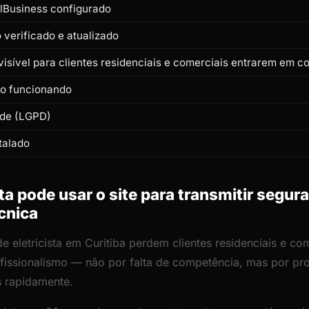
lBusiness configurado
verificado e atualizado
isível para clientes residenciais e comerciais entrarem em c
to funcionando
ade (LGPD)
talado
ta pode usar o site para transmitir segur
écnica
de eletricista em Curitiba perdem clientes residenciais e co
rofissionalismo — não por falta de competência, mas por p
s rapidamente.