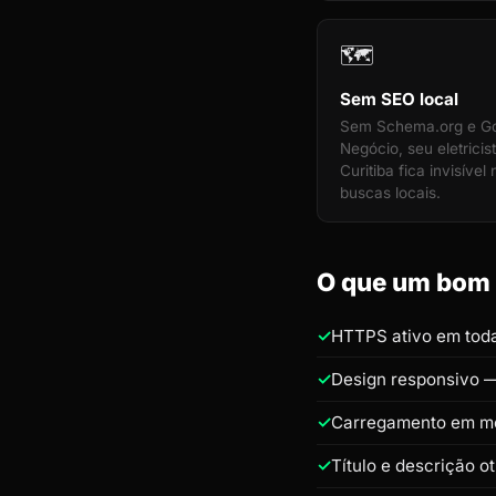
🗺️
Sem SEO local
Sem Schema.org e G
Negócio, seu eletricis
Curitiba fica invisível
buscas locais.
O que um bom si
HTTPS ativo em toda
Design responsivo —
Carregamento em m
Título e descrição o