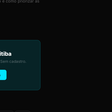
 e como priorizar as
itiba
 Sem cadastro.
s