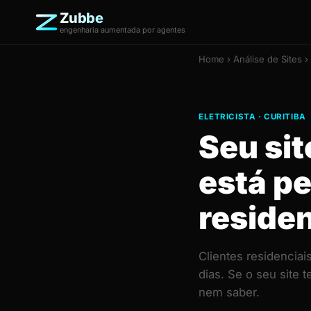
Zubbe
engenharia aumentada por agentes
Home
›
Análise de Sites
› 
ELETRICISTA · CURITIBA
Seu sit
está p
residen
Clientes residencia
dias. Se o seu site
nem saber.