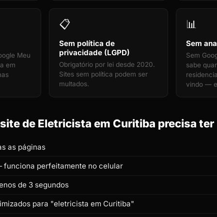
📋
📊
Sem política de
Sem anal
privacidade (LGPD)
oogle Meu
Sem Googl
Obrigatório por lei desde 2020.
ta em
sabe quan
Sites sem política podem ser
 nas
residenci
multados.
vindo — e
te de Eletricista em Curitiba precisa ter
s as páginas
 funciona perfeitamente no celular
enos de 3 segundos
timizados para "eletricista em Curitiba"