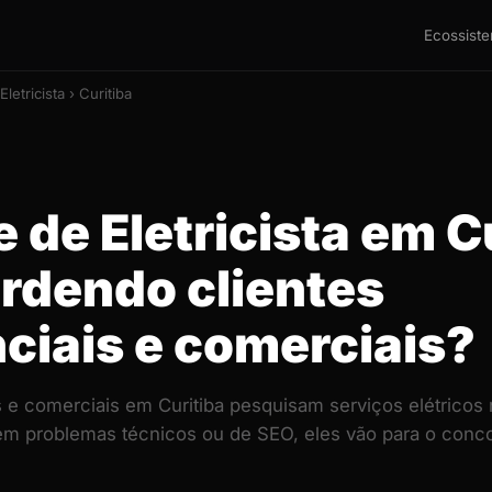
Ecossist
Eletricista › Curitiba
e de Eletricista em C
erdendo clientes
ciais e comerciais?
is e comerciais em Curitiba pesquisam serviços elétricos
 tem problemas técnicos ou de SEO, eles vão para o con