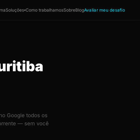
ema
Soluções
Como trabalhamos
Sobre
Blog
Avaliar meu desafio
▾
uritiba
 no Google todos os
corrente — sem você