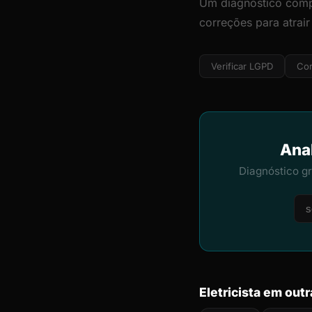
Um diagnóstico comp
correções para atrair
Verificar LGPD
Cor
Anal
Diagnóstico g
Eletricista em out