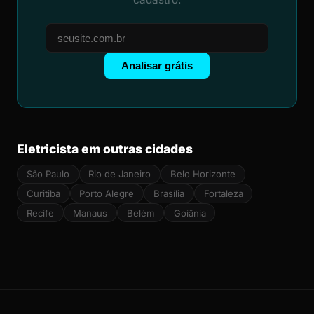
Analisar grátis
Eletricista em outras cidades
São Paulo
Rio de Janeiro
Belo Horizonte
Curitiba
Porto Alegre
Brasília
Fortaleza
Recife
Manaus
Belém
Goiânia