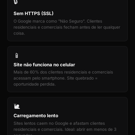
🔒
Sem HTTPS (SSL)
O Google marca como "Não Seguro". Clientes
residenciais e comerciais fecham antes de ler qualquer
coisa.
📱
Site não funciona no celular
Mais de 60% dos clientes residenciais e comerciais
acessam pelo smartphone. Site quebrado =
oportunidade perdida.
🐌
Carregamento lento
Sites lentos caem no Google e afastam clientes
residenciais e comerciais. Ideal: abrir em menos de 3