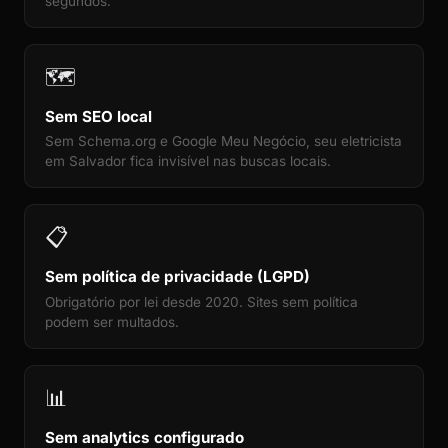
segundos.
🗺️
Sem SEO local
Sem Schema.org e Google Meu Negócio, seu eletricista
em Salvador fica invisível nas buscas locais.
📋
Sem política de privacidade (LGPD)
Obrigatório por lei desde 2020. Sites sem política
podem ser multados.
📊
Sem analytics configurado