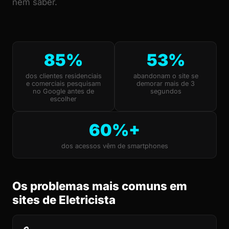
nem saber.
85%
53%
dos clientes residenciais
abandonam o site se
e comerciais pesquisam
demorar mais de 3
no Google antes de
segundos
escolher
60%+
dos acessos vêm de smartphones
Os problemas mais comuns em
sites de Eletricista