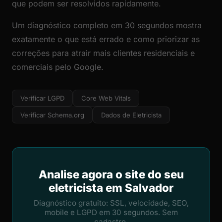
que podem ser resolvidos rapidamente.
Um diagnóstico completo em 30 segundos mostra
exatamente o que está errado e como priorizar as
correções para atrair mais clientes residenciais e
comerciais pelo Google.
Verificar LGPD
Core Web Vitals
Verificar Schema.org
Dados de Eletricista
Analise agora o site do seu
eletricista em Salvador
Diagnóstico gratuito: SSL, velocidade, SEO,
mobile e LGPD em 30 segundos. Sem
cadastro.