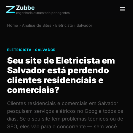
Zubbe
engenharia aumentada por agentes
Home
›
Análise de Sites
› Eletricista › Salvador
ELETRICISTA · SALVADOR
Seu site de Eletricista em
Salvador está perdendo
clientes residenciais e
comerciais?
Clientes residenciais e comerciais em Salvador
pesquisam serviços elétricos no Google todos os
dias. Se o seu site tem problemas técnicos ou de
SEO, eles vão para o concorrente — sem você