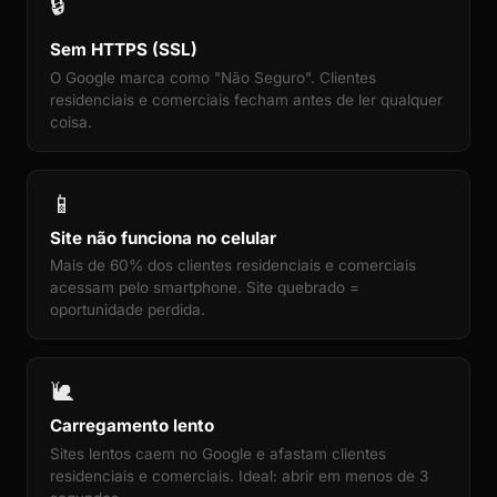
🔒
Sem HTTPS (SSL)
O Google marca como "Não Seguro". Clientes
residenciais e comerciais fecham antes de ler qualquer
coisa.
📱
Site não funciona no celular
Mais de 60% dos clientes residenciais e comerciais
acessam pelo smartphone. Site quebrado =
oportunidade perdida.
🐌
Carregamento lento
Sites lentos caem no Google e afastam clientes
residenciais e comerciais. Ideal: abrir em menos de 3