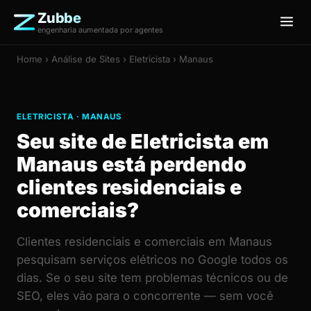
Zubbe
engenharia aumentada por agentes
Home
›
Análise de Sites
› Eletricista › Manaus
ELETRICISTA · MANAUS
Seu site de Eletricista em
Manaus está perdendo
clientes residenciais e
comerciais?
Clientes residenciais e comerciais em Manaus
pesquisam serviços elétricos no Google todos os
dias. Se o seu site tem problemas técnicos ou de
SEO, eles vão para o concorrente — sem você