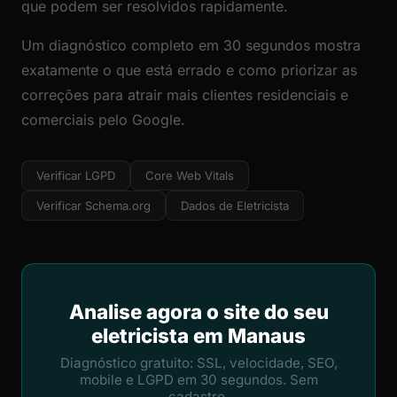
que podem ser resolvidos rapidamente.
Um diagnóstico completo em 30 segundos mostra
exatamente o que está errado e como priorizar as
correções para atrair mais clientes residenciais e
comerciais pelo Google.
Verificar LGPD
Core Web Vitals
Verificar Schema.org
Dados de Eletricista
Analise agora o site do seu
eletricista em Manaus
Diagnóstico gratuito: SSL, velocidade, SEO,
mobile e LGPD em 30 segundos. Sem
cadastro.