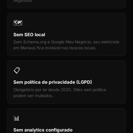
segundos.
🗺️
Sem SEO local
Sem Schema.org e Google Meu Negócio, seu eletricista
em Manaus fica invisível nas buscas locais.
📋
Sem política de privacidade (LGPD)
Obrigatório por lei desde 2020. Sites sem política
podem ser multados.
📊
Sem analytics configurado