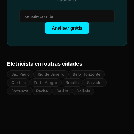
Analisar grátis
Eletricista em outras cidades
São Paulo
Rio de Janeiro
Belo Horizonte
Curitiba
Porto Alegre
Brasília
Salvador
Fortaleza
Recife
Belém
Goiânia