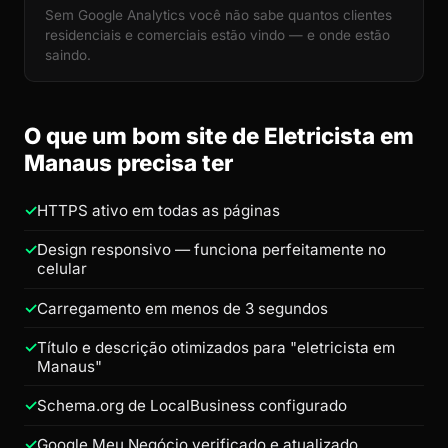
Sem Google Analytics você não sabe quantos clientes
residenciais e comerciais estão vindo — e onde estão
saindo.
O que um bom site de Eletricista em
Manaus precisa ter
HTTPS ativo em todas as páginas
Design responsivo — funciona perfeitamente no
celular
Carregamento em menos de 3 segundos
Título e descrição otimizados para "eletricista em
Manaus"
Schema.org de LocalBusiness configurado
Google Meu Negócio verificado e atualizado