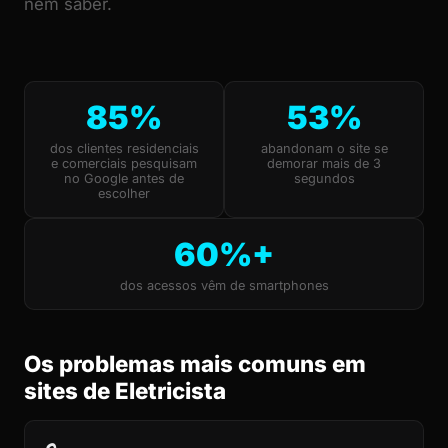
nem saber.
85%
53%
dos clientes residenciais
abandonam o site se
e comerciais pesquisam
demorar mais de 3
no Google antes de
segundos
escolher
60%+
dos acessos vêm de smartphones
Os problemas mais comuns em
sites de Eletricista