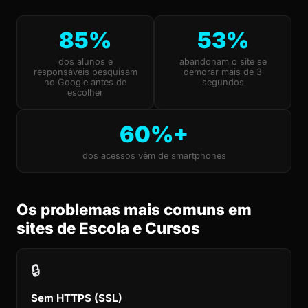
85%
53%
dos alunos e
abandonam o site se
responsáveis pesquisam
demorar mais de 3
no Google antes de
segundos
escolher
60%+
dos acessos vêm de smartphones
Os problemas mais comuns em
sites de Escola e Cursos
🔒
Sem HTTPS (SSL)