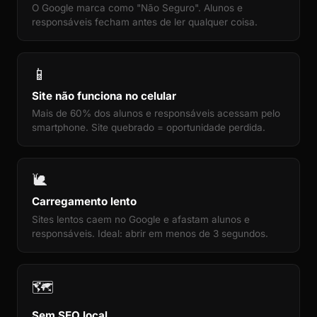
O Google marca como "Não Seguro". Alunos e
responsáveis fecham antes de ler qualquer coisa.
📱
Site não funciona no celular
Mais de 60% dos alunos e responsáveis acessam pelo
smartphone. Site quebrado = oportunidade perdida.
🐌
Carregamento lento
Sites lentos caem no Google e afastam alunos e
responsáveis. Ideal: abrir em menos de 3 segundos.
🗺️
Sem SEO local