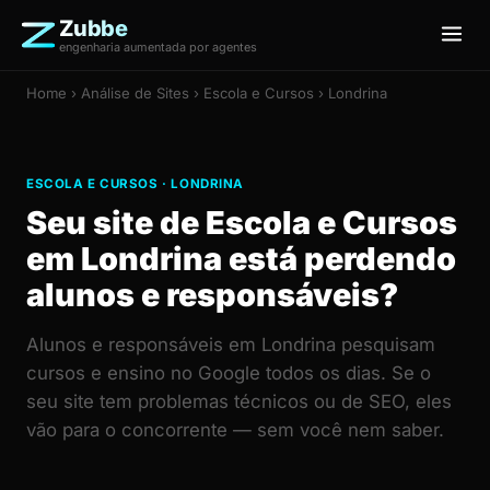
Zubbe
engenharia aumentada por agentes
Home
›
Análise de Sites
› Escola e Cursos › Londrina
ESCOLA E CURSOS · LONDRINA
Seu site de Escola e Cursos
em Londrina está perdendo
alunos e responsáveis?
Alunos e responsáveis em Londrina pesquisam
cursos e ensino no Google todos os dias. Se o
seu site tem problemas técnicos ou de SEO, eles
vão para o concorrente — sem você nem saber.