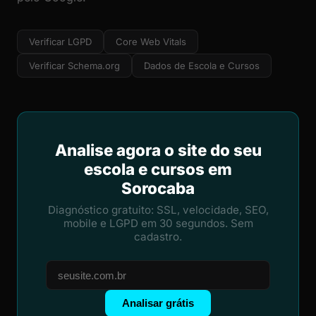
Verificar LGPD
Core Web Vitals
Verificar Schema.org
Dados de Escola e Cursos
Analise agora o site do seu
escola e cursos em
Sorocaba
Diagnóstico gratuito: SSL, velocidade, SEO,
mobile e LGPD em 30 segundos. Sem
cadastro.
Analisar grátis