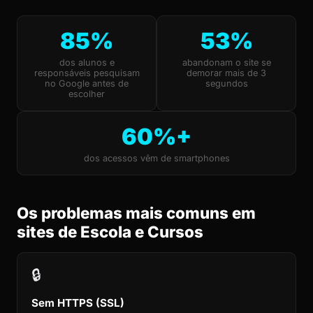
85%
53%
dos alunos e
abandonam o site se
responsáveis pesquisam
demorar mais de 3
no Google antes de
segundos
escolher
60%+
dos acessos vêm de smartphones
Os problemas mais comuns em
sites de Escola e Cursos
🔒
Sem HTTPS (SSL)