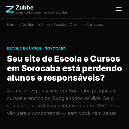
Zubbe
engenharia aumentada por agentes
Home
›
Análise de Sites
› Escola e Cursos › Sorocaba
ESCOLA E CURSOS · SOROCABA
Seu site de Escola e Cursos
em Sorocaba está perdendo
alunos e responsáveis?
Alunos e responsáveis em Sorocaba pesquisam
cursos e ensino no Google todos os dias. Se o
seu site tem problemas técnicos ou de SEO, eles
vão para o concorrente — sem você nem saber.