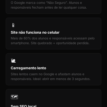
O Google marca como "Não Seguro". Alunos e
responsáveis fecham antes de ler qualquer coisa.
📱
Site não funciona no celular
Mais de 60% dos alunos e responsáveis acessam pelo
smartphone. Site quebrado = oportunidade perdida.
🐌
Carregamento lento
Sites lentos caem no Google e afastam alunos e
responsáveis. Ideal: abrir em menos de 3 segundos.
🗺️
Sem SEO local