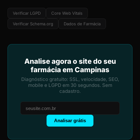
Verificar LGPD
Core Web Vitals
Verificar Schema.org
Dados de Farmácia
Analise agora o site do seu
farmácia em Campinas
Diagnóstico gratuito: SSL, velocidade, SEO,
mobile e LGPD em 30 segundos. Sem
cadastro.
Analisar grátis