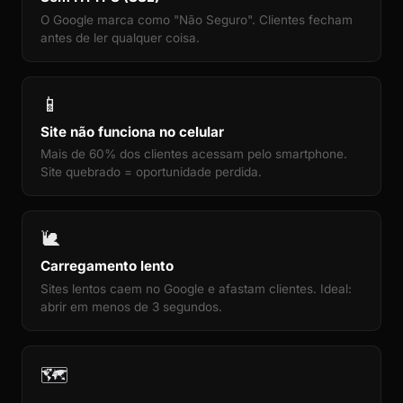
O Google marca como "Não Seguro". Clientes fecham
antes de ler qualquer coisa.
📱
Site não funciona no celular
Mais de 60% dos clientes acessam pelo smartphone.
Site quebrado = oportunidade perdida.
🐌
Carregamento lento
Sites lentos caem no Google e afastam clientes. Ideal:
abrir em menos de 3 segundos.
🗺️