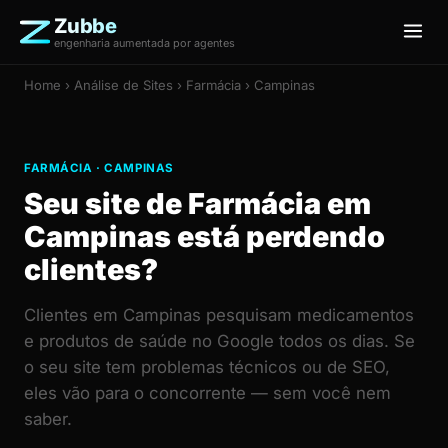
Zubbe
engenharia aumentada por agentes
Home
›
Análise de Sites
› Farmácia › Campinas
FARMÁCIA · CAMPINAS
Seu site de Farmácia em
Campinas está perdendo
clientes?
Clientes em Campinas pesquisam medicamentos
e produtos de saúde no Google todos os dias. Se
o seu site tem problemas técnicos ou de SEO,
eles vão para o concorrente — sem você nem
saber.