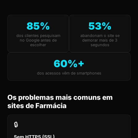
85%
53%
dos clientes pesquisam
abandonam o site se
no Google antes de
demorar mais de 3
escolher
segundos
60%+
dos acessos vêm de smartphones
Os problemas mais comuns em
sites de Farmácia
🔒
Sem HTTPS (SSL)