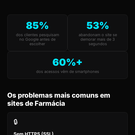
85%
53%
dos clientes pesquisam
abandonam o site se
no Google antes de
demorar mais de 3
escolher
segundos
60%+
dos acessos vêm de smartphones
Os problemas mais comuns em
sites de Farmácia
🔒
Sem HTTPS (SSL)