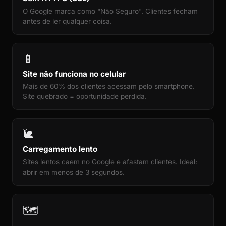
O Google marca como "Não Seguro". Clientes fecham
antes de ler qualquer coisa.
📱
Site não funciona no celular
Mais de 60% dos clientes acessam pelo smartphone.
Site quebrado = oportunidade perdida.
🐌
Carregamento lento
Sites lentos caem no Google e afastam clientes. Ideal:
abrir em menos de 3 segundos.
🗺️