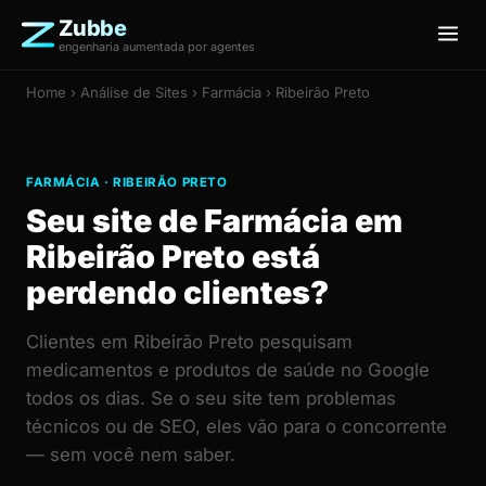
Zubbe
engenharia aumentada por agentes
Home
›
Análise de Sites
› Farmácia › Ribeirão Preto
FARMÁCIA · RIBEIRÃO PRETO
Seu site de Farmácia em
Ribeirão Preto está
perdendo clientes?
Clientes em Ribeirão Preto pesquisam
medicamentos e produtos de saúde no Google
todos os dias. Se o seu site tem problemas
técnicos ou de SEO, eles vão para o concorrente
— sem você nem saber.