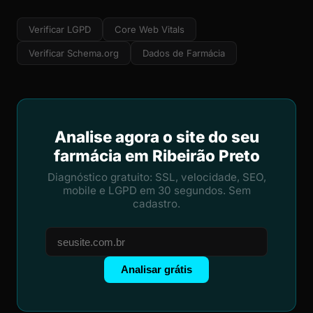
Verificar LGPD
Core Web Vitals
Verificar Schema.org
Dados de Farmácia
Analise agora o site do seu
farmácia em Ribeirão Preto
Diagnóstico gratuito: SSL, velocidade, SEO,
mobile e LGPD em 30 segundos. Sem
cadastro.
Analisar grátis