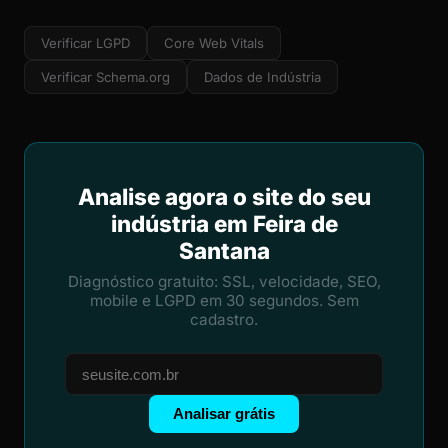
Verificar LGPD
Core Web Vitals
Verificar Schema.org
Dados de Indústria
Analise agora o site do seu
indústria em Feira de
Santana
Diagnóstico gratuito: SSL, velocidade, SEO,
mobile e LGPD em 30 segundos. Sem
cadastro.
Analisar grátis