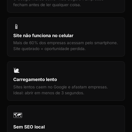
fecham antes de ler qualquer coisa.
📱
Site não funciona no celular
Mais de 60% dos empresas acessam pelo smartphone.
Site quebrado = oportunidade perdida.
🐌
Carregamento lento
Sites lentos caem no Google e afastam empresas.
Ideal: abrir em menos de 3 segundos.
🗺️
Sem SEO local