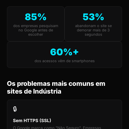
85%
53%
dos empresas pesquisam
abandonam o site se
no Google antes de
demorar mais de 3
escolher
segundos
60%+
dos acessos vêm de smartphones
Os problemas mais comuns em
sites de Indústria
🔒
Sem HTTPS (SSL)
O Google marca como "Não Seguro". Empresas