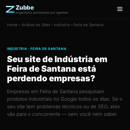
Zubbe
engenharia aumentada por agentes
Home
›
Análise de Sites
› Indústria › Feira de Santana
INDÚSTRIA · FEIRA DE SANTANA
Seu site de Indústria em
Feira de Santana está
perdendo empresas?
Empresas em Feira de Santana pesquisam
produtos industriais no Google todos os dias. Se o
seu site tem problemas técnicos ou de SEO, eles
vão para o concorrente — sem você nem saber.