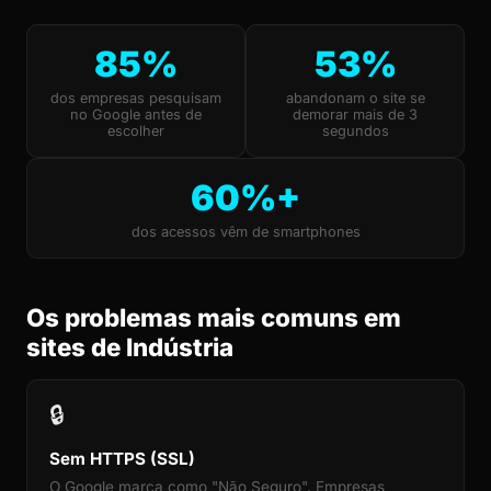
85%
53%
dos empresas pesquisam
abandonam o site se
no Google antes de
demorar mais de 3
escolher
segundos
60%+
dos acessos vêm de smartphones
Os problemas mais comuns em
sites de Indústria
🔒
Sem HTTPS (SSL)
O Google marca como "Não Seguro". Empresas