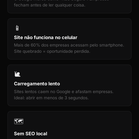
fecham antes de ler qualquer coisa.
📱
Site não funciona no celular
Mais de 60% dos empresas acessam pelo smartphone.
Site quebrado = oportunidade perdida.
🐌
Carregamento lento
Sites lentos caem no Google e afastam empresas.
Ideal: abrir em menos de 3 segundos.
🗺️
Sem SEO local