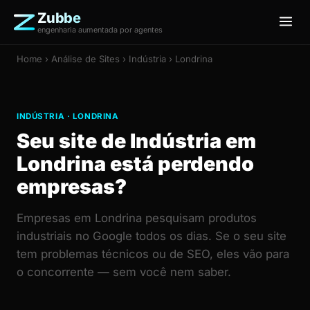
Zubbe
engenharia aumentada por agentes
Home
›
Análise de Sites
› Indústria › Londrina
INDÚSTRIA · LONDRINA
Seu site de Indústria em
Londrina está perdendo
empresas?
Empresas em Londrina pesquisam produtos
industriais no Google todos os dias. Se o seu site
tem problemas técnicos ou de SEO, eles vão para
o concorrente — sem você nem saber.