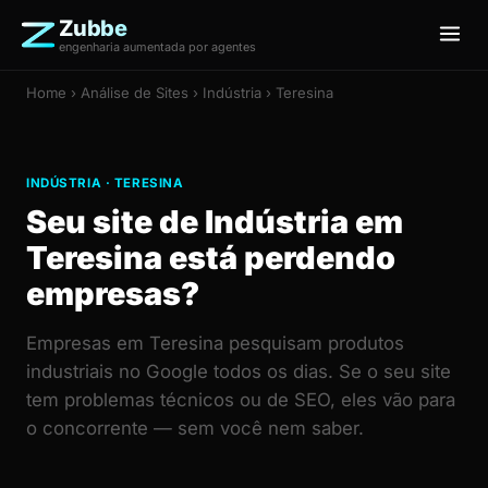
Zubbe
engenharia aumentada por agentes
Home
›
Análise de Sites
› Indústria › Teresina
INDÚSTRIA · TERESINA
Seu site de Indústria em
Teresina está perdendo
empresas?
Empresas em Teresina pesquisam produtos
industriais no Google todos os dias. Se o seu site
tem problemas técnicos ou de SEO, eles vão para
o concorrente — sem você nem saber.