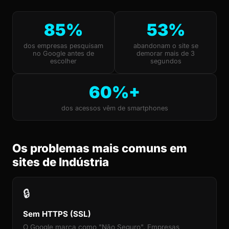
85%
53%
dos empresas pesquisam
abandonam o site se
no Google antes de
demorar mais de 3
escolher
segundos
60%+
dos acessos vêm de smartphones
Os problemas mais comuns em
sites de Indústria
🔒
Sem HTTPS (SSL)
O Google marca como "Não Seguro". Empresas