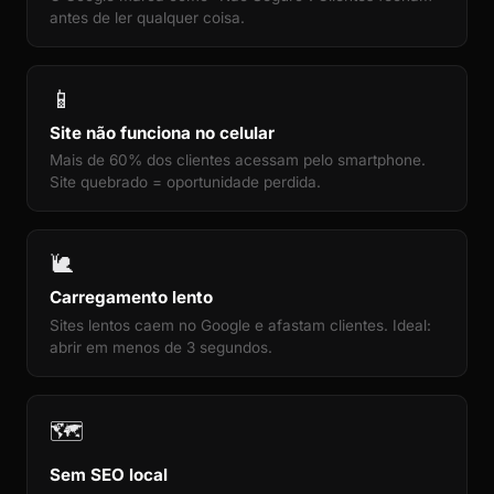
antes de ler qualquer coisa.
📱
Site não funciona no celular
Mais de 60% dos clientes acessam pelo smartphone.
Site quebrado = oportunidade perdida.
🐌
Carregamento lento
Sites lentos caem no Google e afastam clientes. Ideal:
abrir em menos de 3 segundos.
🗺️
Sem SEO local