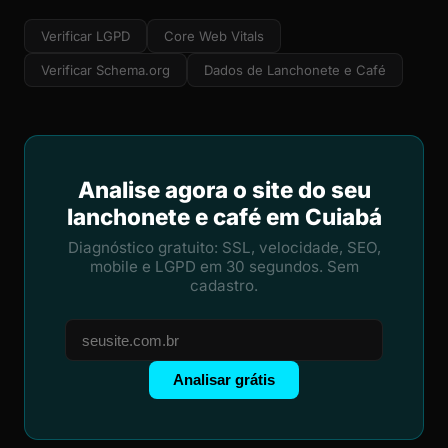
Verificar LGPD
Core Web Vitals
Verificar Schema.org
Dados de Lanchonete e Café
Analise agora o site do seu
lanchonete e café em Cuiabá
Diagnóstico gratuito: SSL, velocidade, SEO,
mobile e LGPD em 30 segundos. Sem
cadastro.
Analisar grátis