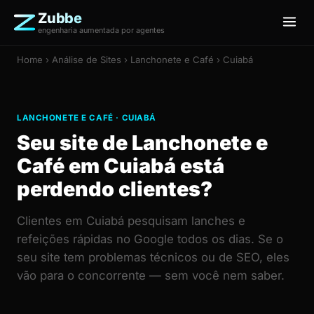
Zubbe
engenharia aumentada por agentes
Home
›
Análise de Sites
› Lanchonete e Café › Cuiabá
LANCHONETE E CAFÉ · CUIABÁ
Seu site de Lanchonete e
Café em Cuiabá está
perdendo clientes?
Clientes em Cuiabá pesquisam lanches e
refeições rápidas no Google todos os dias. Se o
seu site tem problemas técnicos ou de SEO, eles
vão para o concorrente — sem você nem saber.