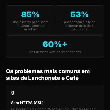
85%
53%
dos clientes pesquisam
abandonam o site se
no Google antes de
demorar mais de 3
escolher
segundos
60%+
dos acessos vêm de smartphones
Os problemas mais comuns em
sites de Lanchonete e Café
🔒
Sem HTTPS (SSL)
O Google marca como "Não Seguro". Clientes fecham