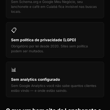
Sem Schema.org e Google Meu Negócio, seu
lanchonete e café em Cuiabá fica invisível nas buscas
locais.
📋
Sem política de privacidade (LGPD)
Obrigatório por lei desde 2020. Sites sem política
podem ser multados.
📊
Sem analytics configurado
Sem Google Analytics você não sabe quantos clientes
estão vindo — e onde estão saindo.