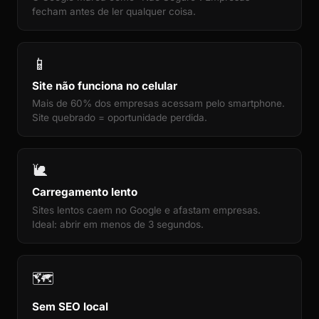
fecham antes de ler qualquer coisa.
📱
Site não funciona no celular
Mais de 60% dos empresas acessam pelo smartphone.
Site quebrado = oportunidade perdida.
🐌
Carregamento lento
Sites lentos caem no Google e afastam empresas.
Ideal: abrir em menos de 3 segundos.
🗺️
Sem SEO local