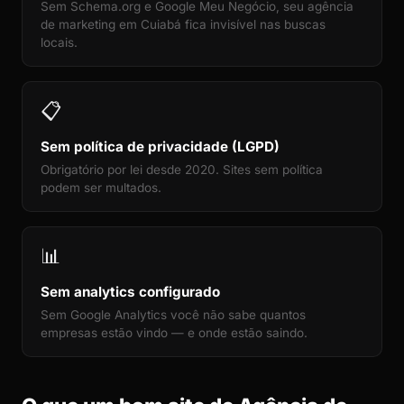
Sem Schema.org e Google Meu Negócio, seu agência
de marketing em Cuiabá fica invisível nas buscas
locais.
📋
Sem política de privacidade (LGPD)
Obrigatório por lei desde 2020. Sites sem política
podem ser multados.
📊
Sem analytics configurado
Sem Google Analytics você não sabe quantos
empresas estão vindo — e onde estão saindo.