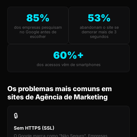
85%
53%
dos empresas pesquisam
abandonam o site se
no Google antes de
demorar mais de 3
escolher
segundos
60%+
dos acessos vêm de smartphones
Os problemas mais comuns em
sites de Agência de Marketing
🔒
Sem HTTPS (SSL)
O Google marca como "Não Seguro". Empresas