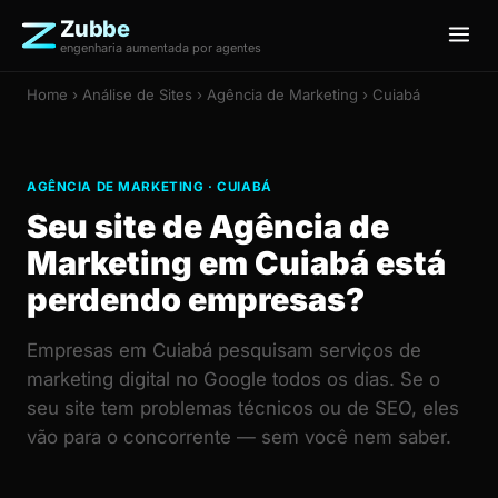
Zubbe
engenharia aumentada por agentes
Home
›
Análise de Sites
› Agência de Marketing › Cuiabá
AGÊNCIA DE MARKETING · CUIABÁ
Seu site de Agência de
Marketing em Cuiabá está
perdendo empresas?
Empresas em Cuiabá pesquisam serviços de
marketing digital no Google todos os dias. Se o
seu site tem problemas técnicos ou de SEO, eles
vão para o concorrente — sem você nem saber.