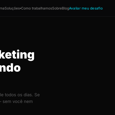
ema
Soluções
Como trabalhamos
Sobre
Blog
Avaliar meu desafio
▾
keting
endo
e todos os dias. Se
e — sem você nem