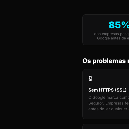
85
dos empresas pesq
Google antes de e
Os problemas 
🔒
Sem HTTPS (SSL)
O Google marca com
Seguro". Empresas f
antes de ler qualquer 