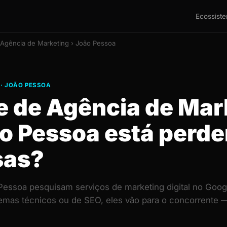
Ecossist
 Agência de Marketing › João Pessoa
 · JOÃO PESSOA
te de Agência de Mar
o Pessoa está perd
sas?
ssoa pesquisam serviços de marketing digital no Googl
lemas técnicos ou de SEO, eles vão para o concorrent