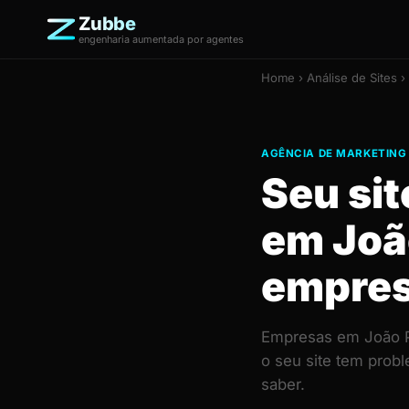
Zubbe
engenharia aumentada por agentes
Home
›
Análise de Sites
›
AGÊNCIA DE MARKETING
Seu si
em Joã
empre
Empresas em João Pe
o seu site tem prob
saber.