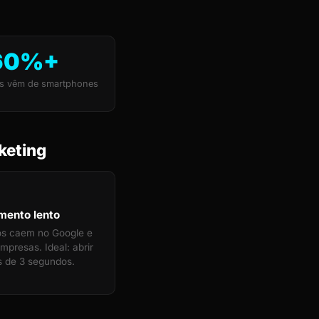
60%+
s vêm de smartphones
keting
mento lento
tos caem no Google e
mpresas. Ideal: abrir
 de 3 segundos.