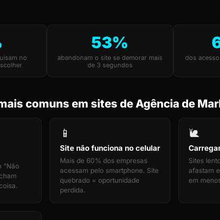
%
53%
uisam no
abandonam o site se demorar mais
dos acesso
scolher
de 3 segundos
mais comuns em sites de Agência de Mar
📱
🐌
Site não funciona no celular
Carrega
Mais de 60% dos empresas
Sites len
o "Não
acessam pelo smartphone. Site
afastam e
echam
quebrado = oportunidade
em menos
coisa.
perdida.