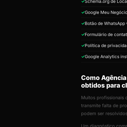
Schema.org de Loca
Google Meu Negócio 
Botão de WhatsApp v
Formulário de conta
Política de privacid
Google Analytics ins
Como Agência d
obtidos para c
Muitos profissionais
transmite falta de p
podem ser resolvido
Um diagnóstico comp