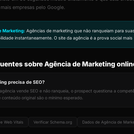
r mais empresas pelo Google.
e Marketing:
Agências de marketing que não ranqueiam para suas 
lidade instantaneamente. O site da agência é a prova social mais
uentes sobre Agência de Marketing onlin
ing precisa de SEO?
agência vende SEO e não ranqueia, o prospect questiona a compet
e conteúdo original são o mínimo esperado.
e Web Vitals
Verificar Schema.org
Dados de Agência de Marke