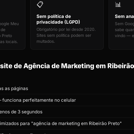
📋
📊
Sem política de
Sem anal
privacidade (LGPD)
oogle Meu
Sem Googl
Obrigatório por lei desde 2020.
 de
sabe qua
Sites sem política podem ser
 Preto
vindo — e
multados.
as locais.
ite de Agência de Marketing em Ribeirão
s as páginas
 funciona perfeitamente no celular
enos de 3 segundos
timizados para "agência de marketing em Ribeirão Preto"