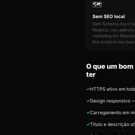
🗺️
Sem SEO local
Sem Schema.org e G
Negócio, seu agência
marketing em Ribeirão
fica invisível nas busc
O que um bom s
ter
HTTPS ativo em toda
Design responsivo —
Carregamento em m
Título e descrição o