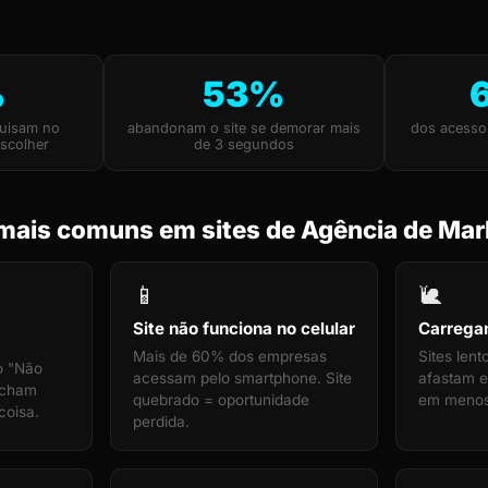
%
53%
uisam no
abandonam o site se demorar mais
dos acesso
scolher
de 3 segundos
mais comuns em sites de Agência de Mar
📱
🐌
Site não funciona no celular
Carrega
Mais de 60% dos empresas
Sites len
o "Não
acessam pelo smartphone. Site
afastam e
echam
quebrado = oportunidade
em menos
coisa.
perdida.