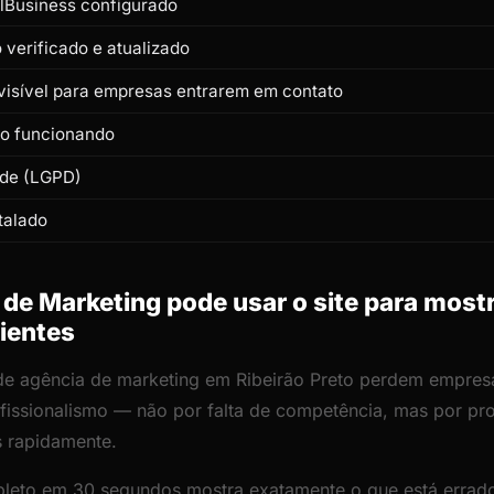
lBusiness configurado
verificado e atualizado
isível para empresas entrarem em contato
to funcionando
ade (LGPD)
talado
e Marketing pode usar o site para mostr
lientes
 de agência de marketing em Ribeirão Preto perdem empres
rofissionalismo — não por falta de competência, mas por p
s rapidamente.
leto em 30 segundos mostra exatamente o que está errado