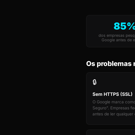
85
dos empresas pesq
Google antes de e
Os problemas 
🔒
Sem HTTPS (SSL)
O Google marca com
Seguro". Empresas f
antes de ler qualquer 