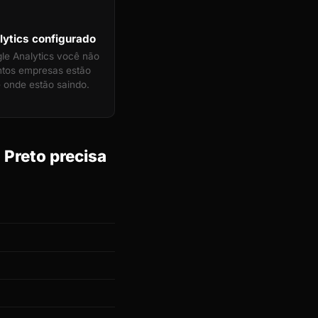
ytics configurado
e Analytics você não
ntos empresas estão
 onde estão saindo.
 Preto precisa