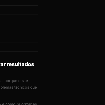
ar resultados
as porque o site
roblemas técnicos que
 e como priorizar as