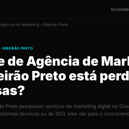
Ecossist
Agência de Marketing › Ribeirão Preto
· RIBEIRÃO PRETO
te de Agência de Mar
eirão Preto está per
sas?
o Preto pesquisam serviços de marketing digital no Goog
roblemas técnicos ou de SEO, eles vão para o concorr