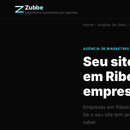
Zubbe
engenharia aumentada por agentes
Home
›
Análise de Sites
› 
AGÊNCIA DE MARKETING 
Seu si
em Rib
empre
Empresas em Ribeirã
Se o seu site tem p
saber.