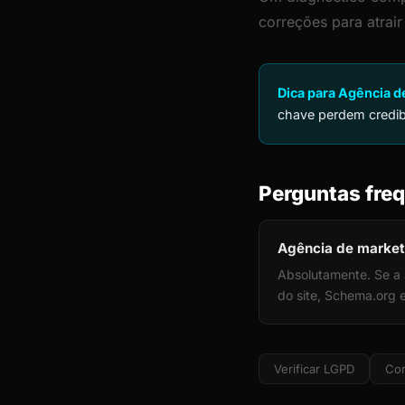
correções para atrai
Dica para Agência d
chave perdem credibi
Perguntas freq
Agência de market
Absolutamente. Se a 
do site, Schema.org 
Verificar LGPD
Cor