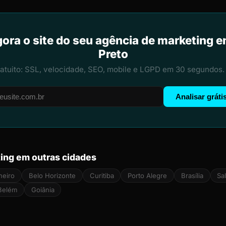
gora o site do seu agência de marketing e
Preto
ratuito: SSL, velocidade, SEO, mobile e LGPD em 30 segundos.
Analisar gráti
ing em outras cidades
neiro
Belo Horizonte
Curitiba
Porto Alegre
Brasília
Sa
Belém
Goiânia