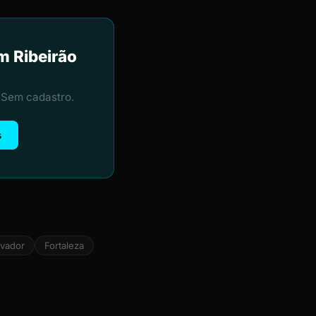
m Ribeirão
 Sem cadastro.
s
lvador
Fortaleza