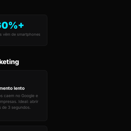
60%+
s vêm de smartphones
keting
mento lento
tos caem no Google e
mpresas. Ideal: abrir
 de 3 segundos.