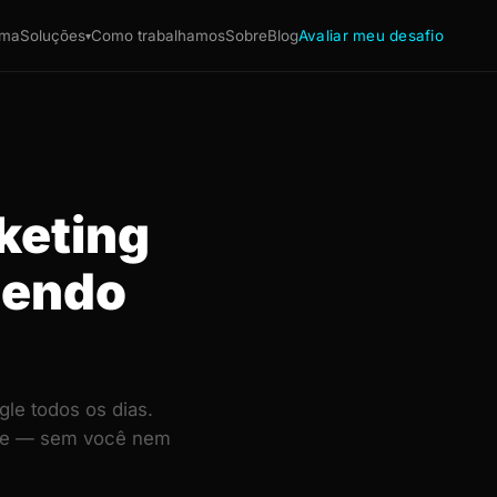
ema
Soluções
Como trabalhamos
Sobre
Blog
Avaliar meu desafio
▾
keting
dendo
le todos os dias.
ente — sem você nem