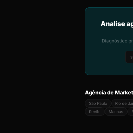
Analise a
Diagnóstico g
Agência de Market
São Paulo
Rio de Ja
Recife
Manaus