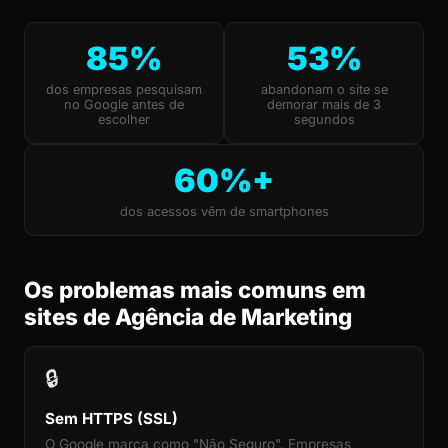
85%
53%
dos empresas pesquisam
abandonam o site se
no Google antes de
demorar mais de 3
escolher
segundos
60%+
dos acessos vêm de smartphones
Os problemas mais comuns em
sites de Agência de Marketing
🔒
Sem HTTPS (SSL)
O Google marca como "Não Seguro". Empresas