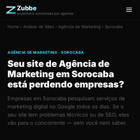
Zubbe
engenharia aumentada por agentes
Home
›
Análise de Sites
› Agência de Marketing › Sorocaba
AGÊNCIA DE MARKETING · SOROCABA
Seu site de Agência de
Marketing em Sorocaba
está perdendo empresas?
Empresas em Sorocaba pesquisam serviços de
marketing digital no Google todos os dias. Se o
seu site tem problemas técnicos ou de SEO, eles
vão para o concorrente — sem você nem saber.