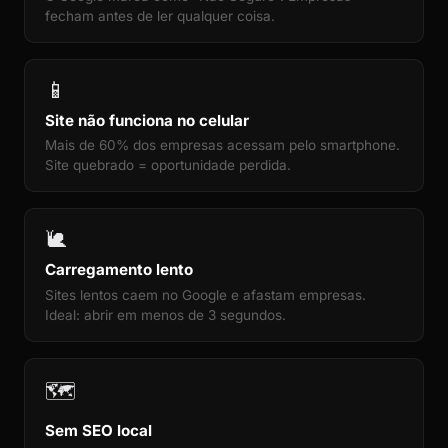
fecham antes de ler qualquer coisa.
📱
Site não funciona no celular
Mais de 60% dos empresas acessam pelo smartphone.
Site quebrado = oportunidade perdida.
🐌
Carregamento lento
Sites lentos caem no Google e afastam empresas.
Ideal: abrir em menos de 3 segundos.
🗺️
Sem SEO local