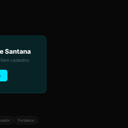
de Santana
 Sem cadastro.
s
lvador
Fortaleza