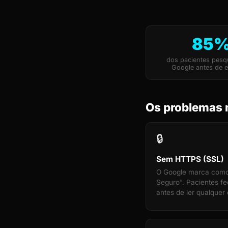
85
dos pacientes pes
Google antes de e
Os problemas 
🔒
Sem HTTPS (SSL)
O Google marca com
Seguro". Pacientes f
antes de ler qualquer 