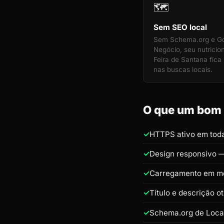
🗺️
Sem SEO local
Sem Schema.org e G
Negócio, seu nutricio
Feira de Santana fica 
nas buscas locais.
O que um bom s
HTTPS ativo em toda
Design responsivo —
Carregamento em m
Título e descrição o
Schema.org de Loca