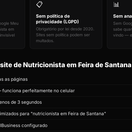
📋
📊
Sem política de
Sem anal
privacidade (LGPD)
oogle Meu
Sem Googl
Obrigatório por lei desde 2020.
nista em
sabe quan
Sites sem política podem ser
invisível
vindo — e
multados.
ite de Nutricionista em Feira de Santana 
s as páginas
 funciona perfeitamente no celular
enos de 3 segundos
timizados para "nutricionista em Feira de Santana"
lBusiness configurado