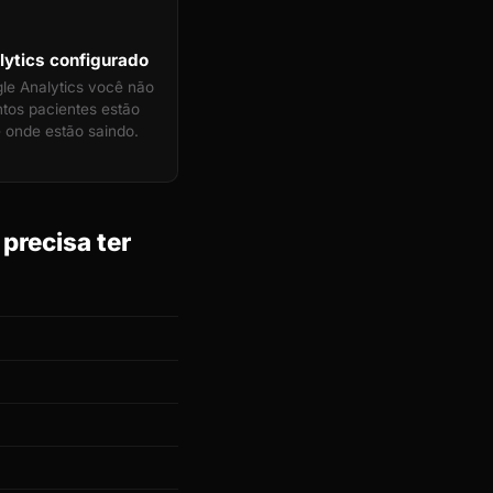
ytics configurado
e Analytics você não
tos pacientes estão
 onde estão saindo.
precisa ter