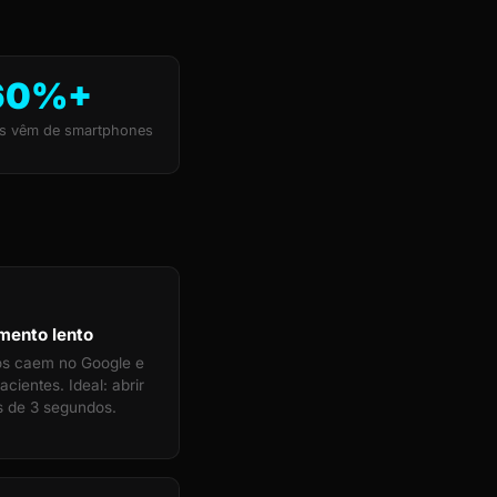
60%+
s vêm de smartphones
mento lento
tos caem no Google e
cientes. Ideal: abrir
 de 3 segundos.