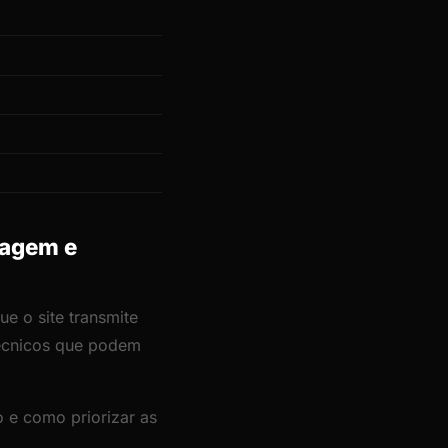
dagem e
ue o site transmite
técnicos que podem
 e como priorizar as