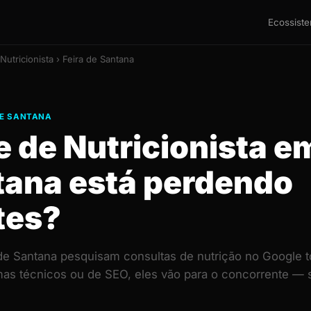
Ecossist
Nutricionista › Feira de Santana
 DE SANTANA
e de Nutricionista e
tana está perdendo
tes?
de Santana pesquisam consultas de nutrição no Google t
mas técnicos ou de SEO, eles vão para o concorrente 