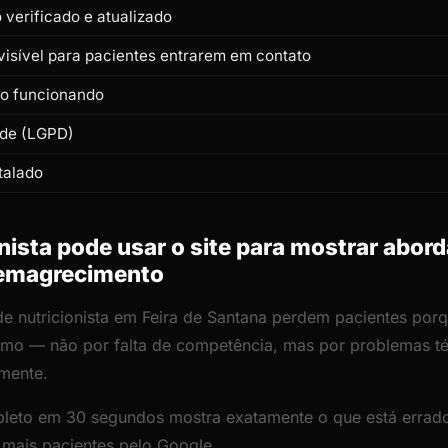
verificado e atualizado
isível para pacientes entrarem em contato
to funcionando
ade (LGPD)
talado
ista pode usar o site para mostrar abor
 emagrecimento
de nutricionista em Feira de Santana perdem pacientes porq
lismo — não por falta de competência, mas por problemas 
amente.
leto em 30 segundos mostra exatamente o que está errado
r mais pacientes pelo Google.