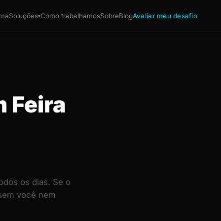
ema
Soluções
Como trabalhamos
Sobre
Blog
Avaliar meu desafio
▾
m Feira
odos os dias. Se o
— sem você nem