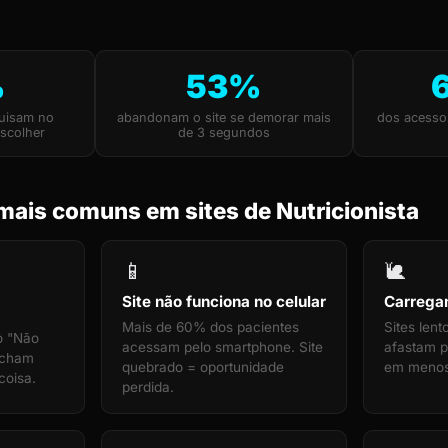
%
53%
quisam no
abandonam o site se demorar mais
dos acesso
scolher
de 3 segundos
mais comuns em sites de Nutricionista
📱
🐌
Site não funciona no celular
Carrega
Mais de 60% dos pacientes
Sites len
o "Não
acessam pelo smartphone. Site
afastam pa
echam
quebrado = oportunidade
em menos
coisa.
perdida.