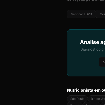
Verificar LGPD
Cor
Analise a
Diagnóstico g
Nutricionista em o
São Paulo
Rio de Ja