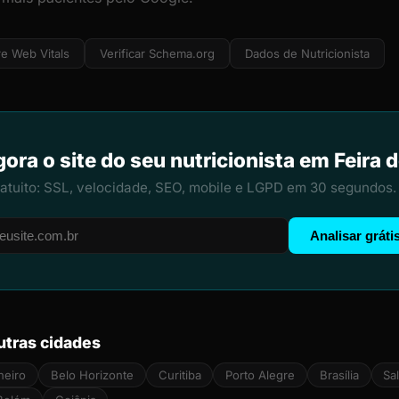
e Web Vitals
Verificar Schema.org
Dados de Nutricionista
gora o site do seu nutricionista em Feira 
ratuito: SSL, velocidade, SEO, mobile e LGPD em 30 segundos.
Analisar gráti
utras cidades
neiro
Belo Horizonte
Curitiba
Porto Alegre
Brasília
Sa