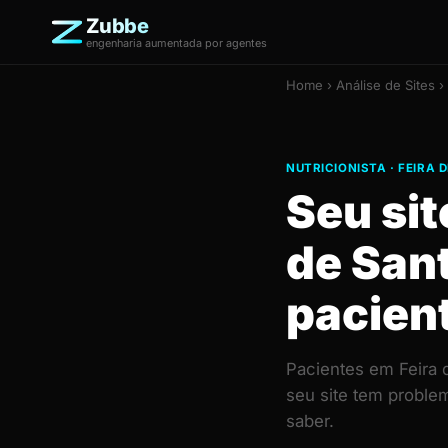
Zubbe
engenharia aumentada por agentes
Home
›
Análise de Sites
› 
NUTRICIONISTA · FEIRA
Seu sit
de San
pacien
Pacientes em Feira 
seu site tem proble
saber.