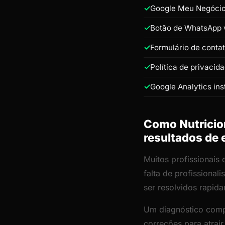
Google Meu Negócio 
Botão de WhatsApp v
Formulário de conta
Política de privacid
Google Analytics ins
Como Nutricion
resultados de
Muitos profissionais 
falta de profissiona
ser resolvidos rapid
Um diagnóstico comp
correções para atrai