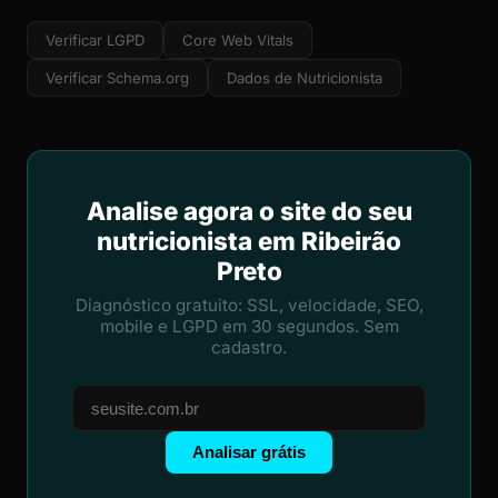
Verificar LGPD
Core Web Vitals
Verificar Schema.org
Dados de Nutricionista
Analise agora o site do seu
nutricionista em Ribeirão
Preto
Diagnóstico gratuito: SSL, velocidade, SEO,
mobile e LGPD em 30 segundos. Sem
cadastro.
Analisar grátis