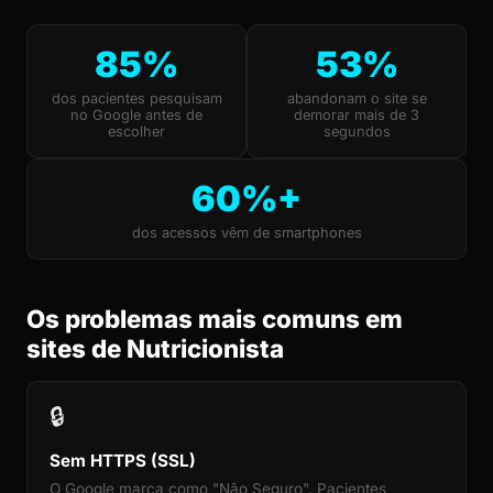
85%
53%
dos pacientes pesquisam
abandonam o site se
no Google antes de
demorar mais de 3
escolher
segundos
60%+
dos acessos vêm de smartphones
Os problemas mais comuns em
sites de Nutricionista
🔒
Sem HTTPS (SSL)
O Google marca como "Não Seguro". Pacientes