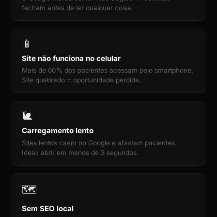
fecham antes de ler qualquer coisa.
📱
Site não funciona no celular
Mais de 60% dos pacientes acessam pelo smartphone.
Site quebrado = oportunidade perdida.
🐌
Carregamento lento
Sites lentos caem no Google e afastam pacientes.
Ideal: abrir em menos de 3 segundos.
🗺️
Sem SEO local