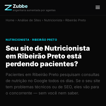
Zubbe
engenharia aumentada por agentes
Home
›
Análise de Sites
› Nutricionista › Ribeirão Preto
NUTRICIONISTA · RIBEIRÃO PRETO
Seu site de Nutricionista
em Ribeirão Preto está
perdendo pacientes?
Pacientes em Ribeirão Preto pesquisam consultas
de nutrição no Google todos os dias. Se o seu site
tem problemas técnicos ou de SEO, eles vão para
o concorrente — sem você nem saber.