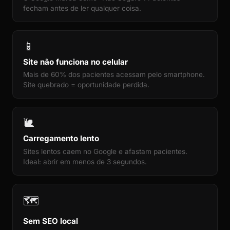
fecham antes de ler qualquer coisa.
📱
Site não funciona no celular
Mais de 60% dos pacientes acessam pelo smartphone.
Site quebrado = oportunidade perdida.
🐌
Carregamento lento
Sites lentos caem no Google e afastam pacientes.
Ideal: abrir em menos de 3 segundos.
🗺️
Sem SEO local