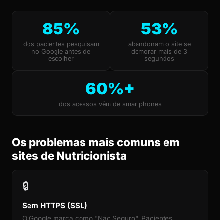
85%
53%
dos pacientes pesquisam
abandonam o site se
no Google antes de
demorar mais de 3
escolher
segundos
60%+
dos acessos vêm de smartphones
Os problemas mais comuns em
sites de Nutricionista
🔒
Sem HTTPS (SSL)
O Google marca como "Não Seguro". Pacientes