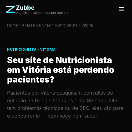
Zubbe
engenharia aumentada por agentes
Home
›
Análise de Sites
› Nutricionista › Vitória
NUTRICIONISTA · VITÓRIA
Seu site de Nutricionista
em Vitória está perdendo
pacientes?
Pacientes em Vitória pesquisam consultas de
nutrição no Google todos os dias. Se o seu site
tem problemas técnicos ou de SEO, eles vão para
o concorrente — sem você nem saber.