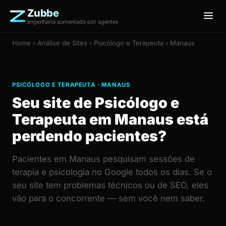
Zubbe
engenharia aumentada por agentes
Home
›
Análise de Sites
› Psicólogo e Terapeuta › Manaus
PSICÓLOGO E TERAPEUTA · MANAUS
Seu site de Psicólogo e
Terapeuta em Manaus está
perdendo pacientes?
Pacientes em Manaus pesquisam sessões de
terapia e psicologia no Google todos os dias. Se o
seu site tem problemas técnicos ou de SEO, eles
vão para o concorrente — sem você nem saber.