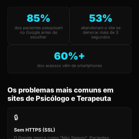
85%
53%
dos pacientes pesquisam
abandonam o site se
no Google antes de
demorar mais de 3
escolher
segundos
60%+
dos acessos vêm de smartphones
Os problemas mais comuns em
sites de Psicólogo e Terapeuta
🔒
Sem HTTPS (SSL)
O Google marca como "Não Seguro". Pacientes