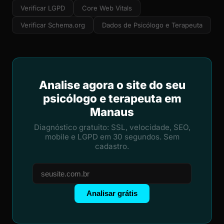
Verificar LGPD
Core Web Vitals
Verificar Schema.org
Dados de Psicólogo e Terapeuta
Analise agora o site do seu
psicólogo e terapeuta em
Manaus
Diagnóstico gratuito: SSL, velocidade, SEO,
mobile e LGPD em 30 segundos. Sem
cadastro.
Analisar grátis