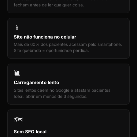
fecham antes de ler qualquer coisa.
📱
Site não funciona no celular
Mais de 60% dos pacientes acessam pelo smartphone.
Site quebrado = oportunidade perdida.
🐌
Carregamento lento
Sites lentos caem no Google e afastam pacientes.
Ideal: abrir em menos de 3 segundos.
🗺️
Sem SEO local