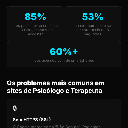
85%
53%
dos pacientes pesquisam
abandonam o site se
no Google antes de
demorar mais de 3
escolher
segundos
60%+
dos acessos vêm de smartphones
Os problemas mais comuns em
sites de Psicólogo e Terapeuta
🔒
Sem HTTPS (SSL)
O Google marca como "Não Seguro". Pacientes