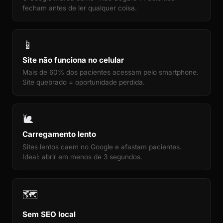
fecham antes de ler qualquer coisa.
📱
Site não funciona no celular
Mais de 60% dos pacientes acessam pelo smartphone.
Site quebrado = oportunidade perdida.
🐌
Carregamento lento
Sites lentos caem no Google e afastam pacientes.
Ideal: abrir em menos de 3 segundos.
🗺️
Sem SEO local