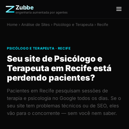
Zubbe
engenharia aumentada por agentes
Home
›
Análise de Sites
› Psicólogo e Terapeuta › Recife
PSICÓLOGO E TERAPEUTA · RECIFE
Seu site de Psicólogo e
Terapeuta em Recife está
perdendo pacientes?
Pacientes em Recife pesquisam sessões de
terapia e psicologia no Google todos os dias. Se o
seu site tem problemas técnicos ou de SEO, eles
vão para o concorrente — sem você nem saber.