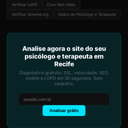
Verificar LGPD
Core Web Vitals
Verificar Schema.org
Dados de Psicólogo e Terapeuta
Analise agora o site do seu
psicólogo e terapeuta em
Recife
Diagnóstico gratuito: SSL, velocidade, SEO,
mobile e LGPD em 30 segundos. Sem
cadastro.
Analisar grátis