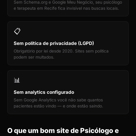
Sem Schema.org e Google Meu Negócio, seu psicólogo
e terapeuta em Recife fica invisível nas buscas locais.
📋
Sem política de privacidade (LGPD)
Obrigatório por lei desde 2020. Sites sem política
podem ser multados.
📊
Sem analytics configurado
Sem Google Analytics você não sabe quantos
pacientes estão vindo — e onde estão saindo.
O que um bom site de Psicólogo e