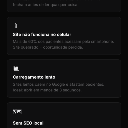
fecham antes de ler qualquer coisa.
📱
Site não funciona no celular
Mais de 60% dos pacientes acessam pelo smartphone.
Site quebrado = oportunidade perdida.
🐌
Carregamento lento
Sites lentos caem no Google e afastam pacientes.
Ideal: abrir em menos de 3 segundos.
🗺️
Sem SEO local