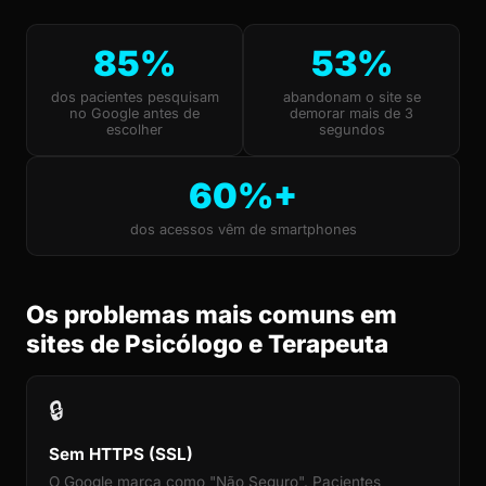
85%
53%
dos pacientes pesquisam
abandonam o site se
no Google antes de
demorar mais de 3
escolher
segundos
60%+
dos acessos vêm de smartphones
Os problemas mais comuns em
sites de Psicólogo e Terapeuta
🔒
Sem HTTPS (SSL)
O Google marca como "Não Seguro". Pacientes