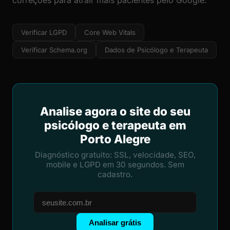
correções para atrair mais pacientes pelo Google.
Verificar LGPD
Core Web Vitals
Verificar Schema.org
Dados de Psicólogo e Terapeuta
Analise agora o site do seu
psicólogo e terapeuta em
Porto Alegre
Diagnóstico gratuito: SSL, velocidade, SEO,
mobile e LGPD em 30 segundos. Sem
cadastro.
Analisar grátis