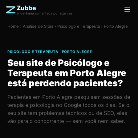
Zubbe
engenharia aumentada por agentes
Home
›
Análise de Sites
› Psicólogo e Terapeuta › Porto Alegre
PSICÓLOGO E TERAPEUTA · PORTO ALEGRE
Seu site de Psicólogo e
Terapeuta em Porto Alegre
está perdendo pacientes?
Pacientes em Porto Alegre pesquisam sessões de
terapia e psicologia no Google todos os dias. Se o
seu site tem problemas técnicos ou de SEO, eles
vão para o concorrente — sem você nem saber.