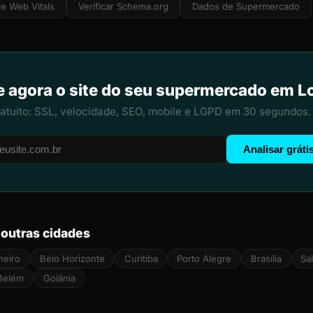
e Web Vitals
Verificar Schema.org
Dados de Supermercado
e agora o site do seu supermercado em L
ratuito: SSL, velocidade, SEO, mobile e LGPD em 30 segundos.
Analisar gráti
outras cidades
neiro
Belo Horizonte
Curitiba
Porto Alegre
Brasília
Sa
Belém
Goiânia