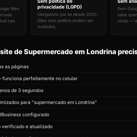
Sem política de
Sem anal
privacidade (LGPD)
oogle Meu
Sem Googl
Obrigatório por lei desde 2020.
ercado
sabe quan
Sites sem política podem ser
ível nas
vindo — e
multados.
site de Supermercado em Londrina precis
s as páginas
 funciona perfeitamente no celular
enos de 3 segundos
otimizados para "supermercado em Londrina"
lBusiness configurado
verificado e atualizado