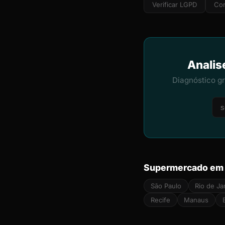
Verificar LGPD
Cor
Analis
Diagnóstico g
Supermercado em 
São Paulo
Rio de Ja
Recife
Manaus