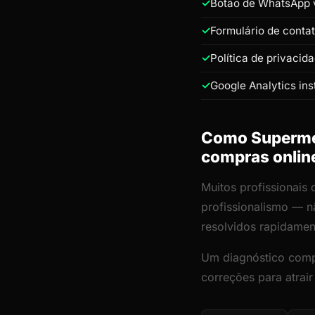
Botão de WhatsApp v
Formulário de conta
Política de privacid
Google Analytics ins
Como Supermerc
compras onlin
Muitos profissionais
profissionalismo — n
resolvidos rapidamen
Um diagnóstico comp
correções para atrair