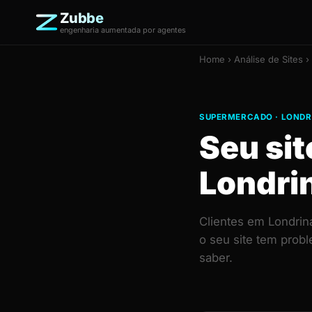
Zubbe
engenharia aumentada por agentes
Home
›
Análise de Sites
›
SUPERMERCADO · LONDR
Seu si
Londri
Clientes em Londrin
o seu site tem prob
saber.