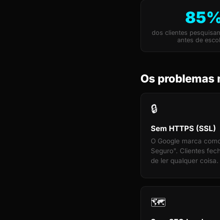
85
dos clientes pesquisa
antes de esco
Os problemas 
🔒
Sem HTTPS (SSL)
O Google marca com
Seguro". Clientes fe
de ler qualquer coisa.
🗺️