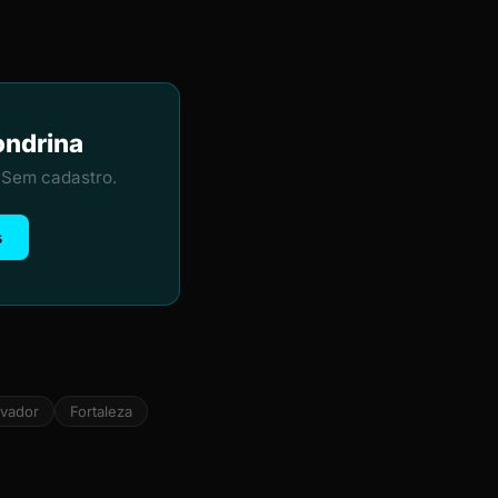
ondrina
 Sem cadastro.
s
lvador
Fortaleza