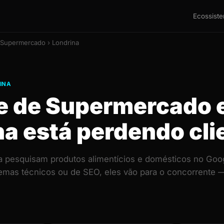
Ecossist
 Supermercado › Londrina
INA
te de Supermercado
na está perdendo cli
a pesquisam produtos alimentícios e domésticos no Goog
lemas técnicos ou de SEO, eles vão para o concorrent