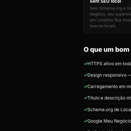
Sem SEO local
Sem Schema.org e G
Negócio, seu superm
em Londrina fica invis
buscas locais.
O que um bom 
HTTPS ativo em toda
Design responsivo —
Carregamento em m
Título e descrição 
Schema.org de Loca
Google Meu Negócio 