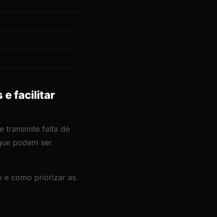
e facilitar
 transmite falta de
 que podem ser
 e como priorizar as