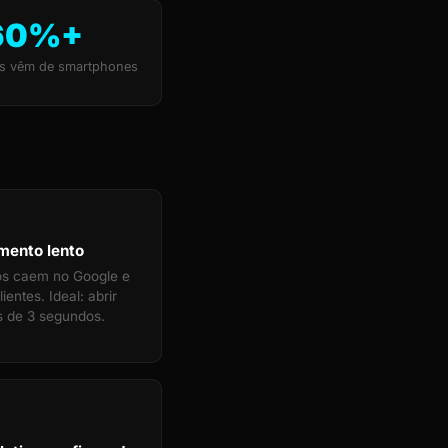
60%+
s vêm de smartphones
mento lento
tos caem no Google e
ientes. Ideal: abrir
 de 3 segundos.