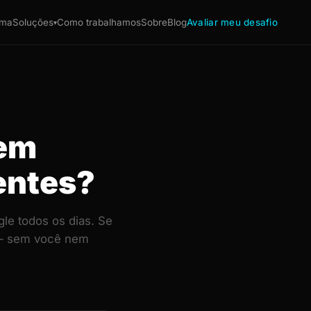
ema
Soluções
Como trabalhamos
Sobre
Blog
Avaliar meu desafio
▾
 em
entes?
le todos os dias. Se
e — sem você nem