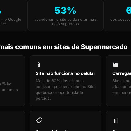
%
53%
m no Google
abandonam o site se demorar mais
dos acesso
lher
de 3 segundos
mais comuns em sites de Supermercado
📱
🐌
Site não funciona no celular
Carrega
Mais de 60% dos clientes
Sites len
o "Não
acessam pelo smartphone. Site
afastam cl
cham antes
quebrado = oportunidade
em menos
perdida.
📋
📊