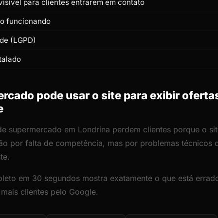
isível para clientes entrarem em contato
to funcionando
ade (LGPD)
talado
ado pode usar o site para exibir ofertas 
e
 de supermercado em Londrina perdem clientes porque o site
ão por falta de competência, mas por problemas técnicos
te.
leto em 30 segundos mostra exatamente o que está errado
 mais clientes pelo Google.