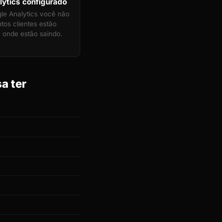
ytics configurado
e Analytics você não
tos clientes estão
 onde estão saindo.
a ter