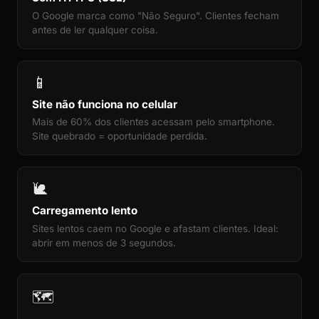
O Google marca como "Não Seguro". Clientes fecham
antes de ler qualquer coisa.
📱
Site não funciona no celular
Mais de 60% dos clientes acessam pelo smartphone.
Site quebrado = oportunidade perdida.
🐌
Carregamento lento
Sites lentos caem no Google e afastam clientes. Ideal:
abrir em menos de 3 segundos.
🗺️