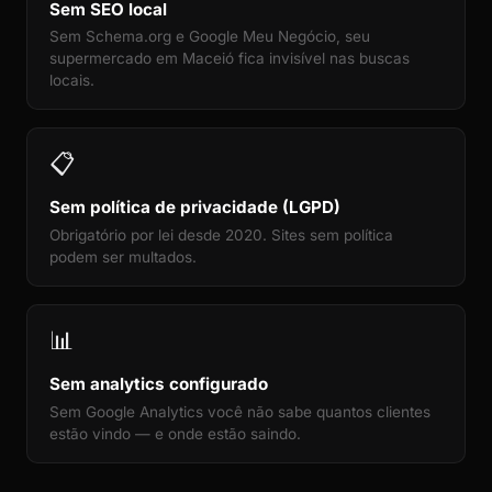
Sem SEO local
Sem Schema.org e Google Meu Negócio, seu
supermercado em Maceió fica invisível nas buscas
locais.
📋
Sem política de privacidade (LGPD)
Obrigatório por lei desde 2020. Sites sem política
podem ser multados.
📊
Sem analytics configurado
Sem Google Analytics você não sabe quantos clientes
estão vindo — e onde estão saindo.