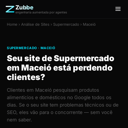
Zubbe
engenharia aumentada por agentes
Home
›
Análise de Sites
› Supermercado › Maceió
SUPERMERCADO · MACEIÓ
Seu site de Supermercado
em Maceió está perdendo
clientes?
Clientes em Maceió pesquisam produtos
alimentícios e domésticos no Google todos os
dias. Se o seu site tem problemas técnicos ou de
SEO, eles vão para o concorrente — sem você
nem saber.