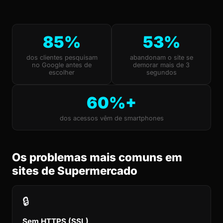
85%
53%
dos clientes pesquisam
abandonam o site se
no Google antes de
demorar mais de 3
escolher
segundos
60%+
dos acessos vêm de smartphones
Os problemas mais comuns em
sites de Supermercado
🔒
Sem HTTPS (SSL)