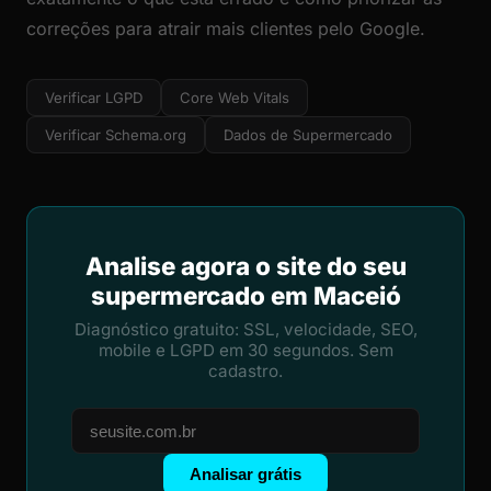
correções para atrair mais clientes pelo Google.
Verificar LGPD
Core Web Vitals
Verificar Schema.org
Dados de Supermercado
Analise agora o site do seu
supermercado em Maceió
Diagnóstico gratuito: SSL, velocidade, SEO,
mobile e LGPD em 30 segundos. Sem
cadastro.
Analisar grátis