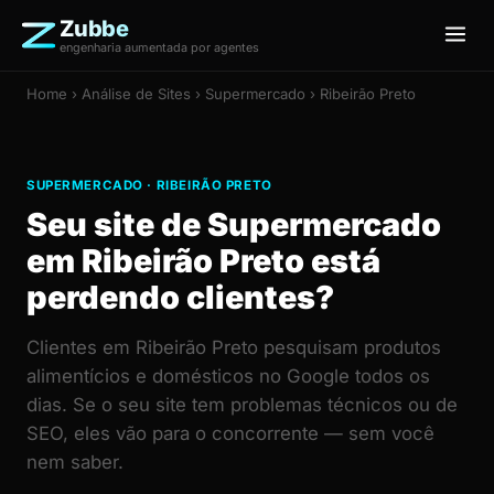
Zubbe
engenharia aumentada por agentes
Home
›
Análise de Sites
› Supermercado › Ribeirão Preto
SUPERMERCADO · RIBEIRÃO PRETO
Seu site de Supermercado
em Ribeirão Preto está
perdendo clientes?
Clientes em Ribeirão Preto pesquisam produtos
alimentícios e domésticos no Google todos os
dias. Se o seu site tem problemas técnicos ou de
SEO, eles vão para o concorrente — sem você
nem saber.