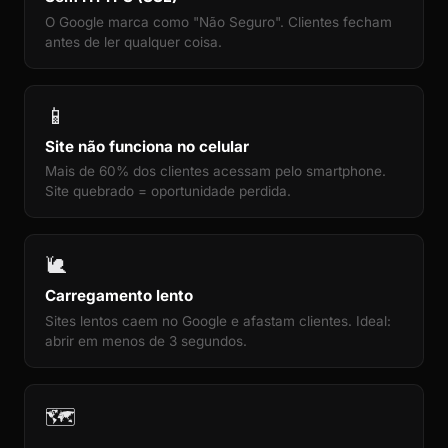
O Google marca como "Não Seguro". Clientes fecham
antes de ler qualquer coisa.
📱
Site não funciona no celular
Mais de 60% dos clientes acessam pelo smartphone.
Site quebrado = oportunidade perdida.
🐌
Carregamento lento
Sites lentos caem no Google e afastam clientes. Ideal:
abrir em menos de 3 segundos.
🗺️