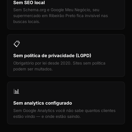
Sem SEO local
Sem Schema.org e Google Meu Negócio, seu
supermercado em Ribeirão Preto fica invisível nas
buscas locais.
📋
Sem política de privacidade (LGPD)
Obrigatório por lei desde 2020. Sites sem política
podem ser multados.
📊
Sem analytics configurado
Sem Google Analytics você não sabe quantos clientes
estão vindo — e onde estão saindo.