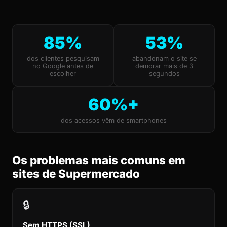
85%
53%
dos clientes pesquisam
abandonam o site se
no Google antes de
demorar mais de 3
escolher
segundos
60%+
dos acessos vêm de smartphones
Os problemas mais comuns em
sites de Supermercado
🔒
Sem HTTPS (SSL)