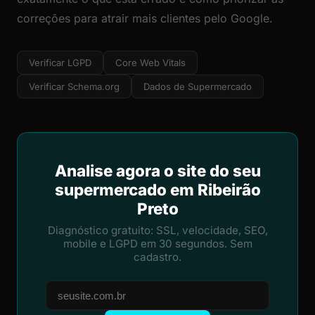
correções para atrair mais clientes pelo Google.
Verificar LGPD
Core Web Vitals
Verificar Schema.org
Dados de Supermercado
Analise agora o site do seu
supermercado em Ribeirão
Preto
Diagnóstico gratuito: SSL, velocidade, SEO,
mobile e LGPD em 30 segundos. Sem
cadastro.