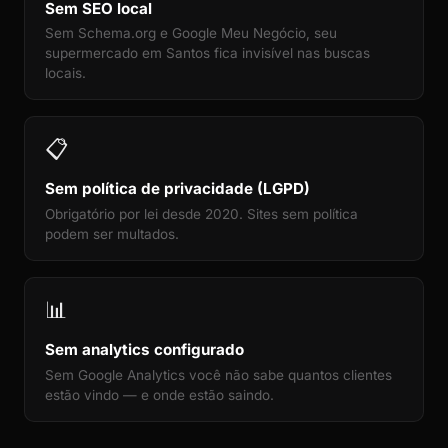
Sem SEO local
Sem Schema.org e Google Meu Negócio, seu
supermercado em Santos fica invisível nas buscas
locais.
📋
Sem política de privacidade (LGPD)
Obrigatório por lei desde 2020. Sites sem política
podem ser multados.
📊
Sem analytics configurado
Sem Google Analytics você não sabe quantos clientes
estão vindo — e onde estão saindo.