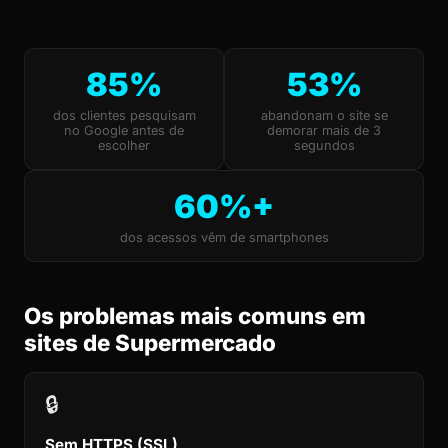
85%
53%
dos clientes pesquisam
abandonam o site se
no Google antes de
demorar mais de 3
escolher
segundos
60%+
dos acessos vêm de smartphones
Os problemas mais comuns em
sites de Supermercado
🔒
Sem HTTPS (SSL)