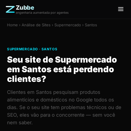
Zubbe
engenharia aumentada por agentes
Home
›
Análise de Sites
› Supermercado › Santos
SUPERMERCADO · SANTOS
Seu site de Supermercado
em Santos está perdendo
clientes?
Clientes em Santos pesquisam produtos
alimentícios e domésticos no Google todos os
dias. Se o seu site tem problemas técnicos ou de
SEO, eles vão para o concorrente — sem você
nem saber.