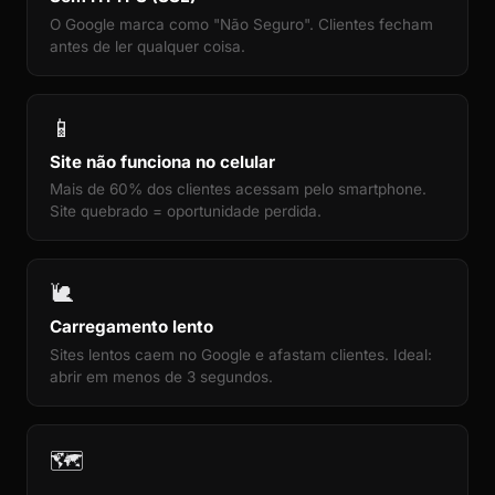
O Google marca como "Não Seguro". Clientes fecham
antes de ler qualquer coisa.
📱
Site não funciona no celular
Mais de 60% dos clientes acessam pelo smartphone.
Site quebrado = oportunidade perdida.
🐌
Carregamento lento
Sites lentos caem no Google e afastam clientes. Ideal:
abrir em menos de 3 segundos.
🗺️