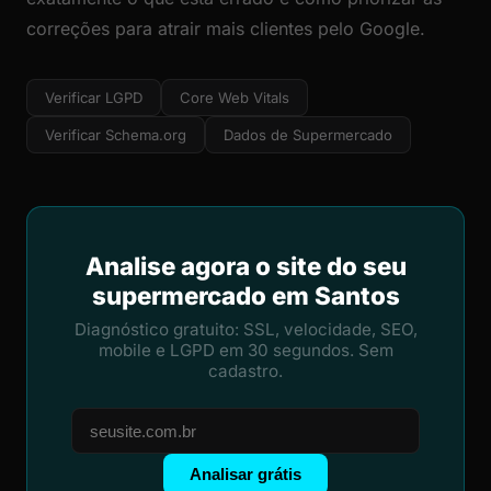
correções para atrair mais clientes pelo Google.
Verificar LGPD
Core Web Vitals
Verificar Schema.org
Dados de Supermercado
Analise agora o site do seu
supermercado em Santos
Diagnóstico gratuito: SSL, velocidade, SEO,
mobile e LGPD em 30 segundos. Sem
cadastro.
Analisar grátis