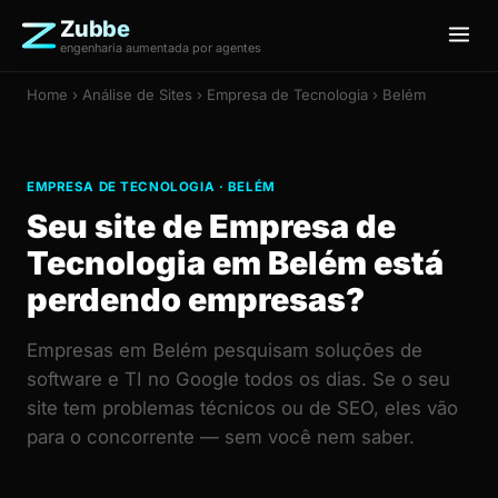
Zubbe
engenharia aumentada por agentes
Home
›
Análise de Sites
› Empresa de Tecnologia › Belém
EMPRESA DE TECNOLOGIA · BELÉM
Seu site de Empresa de
Tecnologia em Belém está
perdendo empresas?
Empresas em Belém pesquisam soluções de
software e TI no Google todos os dias. Se o seu
site tem problemas técnicos ou de SEO, eles vão
para o concorrente — sem você nem saber.