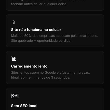
fecham antes de ler qualquer coisa.
📱
Site não funciona no celular
Mais de 60% dos empresas acessam pelo smartphone.
Site quebrado = oportunidade perdida.
🐌
Carregamento lento
Sites lentos caem no Google e afastam empresas.
Ideal: abrir em menos de 3 segundos.
🗺️
Sem SEO local