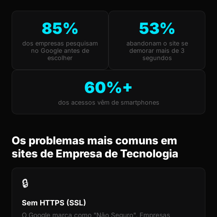
85%
53%
dos empresas pesquisam
abandonam o site se
no Google antes de
demorar mais de 3
escolher
segundos
60%+
dos acessos vêm de smartphones
Os problemas mais comuns em
sites de Empresa de Tecnologia
🔒
Sem HTTPS (SSL)
O Google marca como "Não Seguro". Empresas