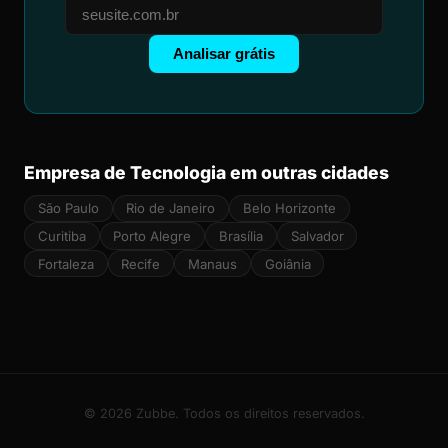
Analisar grátis
Empresa de Tecnologia em outras cidades
São Paulo
Rio de Janeiro
Belo Horizonte
Curitiba
Porto Alegre
Brasília
Salvador
Fortaleza
Recife
Manaus
Goiânia
© 2026 Zubbe. Todos os direitos reservados.