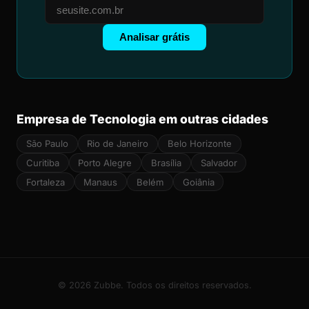
Analisar grátis
Empresa de Tecnologia em outras cidades
São Paulo
Rio de Janeiro
Belo Horizonte
Curitiba
Porto Alegre
Brasília
Salvador
Fortaleza
Manaus
Belém
Goiânia
© 2026 Zubbe. Todos os direitos reservados.