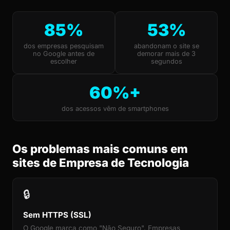
85%
53%
dos empresas pesquisam
abandonam o site se
no Google antes de
demorar mais de 3
escolher
segundos
60%+
dos acessos vêm de smartphones
Os problemas mais comuns em
sites de Empresa de Tecnologia
🔒
Sem HTTPS (SSL)
O Google marca como "Não Seguro". Empresas