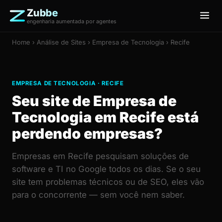
Zubbe
engenharia aumentada por agentes
Home
›
Análise de Sites
› Empresa de Tecnologia › Recife
EMPRESA DE TECNOLOGIA · RECIFE
Seu site de Empresa de
Tecnologia em Recife está
perdendo empresas?
Empresas em Recife pesquisam soluções de
software e TI no Google todos os dias. Se o seu
site tem problemas técnicos ou de SEO, eles vão
para o concorrente — sem você nem saber.