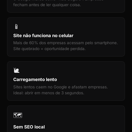
fecham antes de ler qualquer coisa.
📱
Site não funciona no celular
Mais de 60% dos empresas acessam pelo smartphone.
Site quebrado = oportunidade perdida.
🐌
Carregamento lento
Sites lentos caem no Google e afastam empresas.
Ideal: abrir em menos de 3 segundos.
🗺️
Sem SEO local