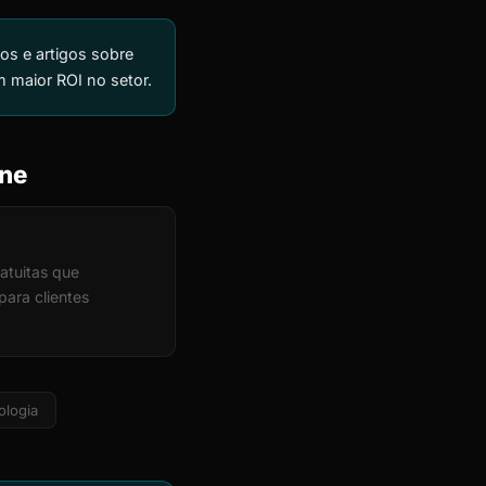
os e artigos sobre
m maior ROI no setor.
ine
atuitas que
ara clientes
ologia