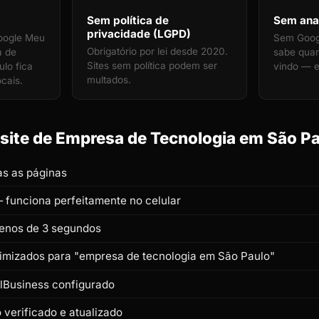
Sem política de
Sem anal
privacidade (LGPD)
oogle Meu
Sem Googl
Obrigatório por lei desde 2020.
a de
sabe qua
Sites sem política podem ser
lo fica
vindo — e
multados.
ocais.
ite de Empresa de Tecnologia em São Pau
s as páginas
 funciona perfeitamente no celular
enos de 3 segundos
otimizados para "empresa de tecnologia em São Paulo"
lBusiness configurado
verificado e atualizado