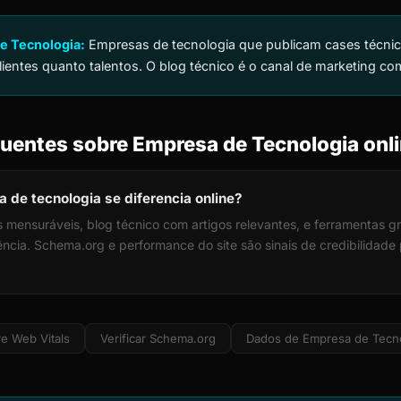
e Tecnologia:
Empresas de tecnologia que publicam cases técnic
lientes quanto talentos. O blog técnico é o canal de marketing co
uentes sobre Empresa de Tecnologia onl
de tecnologia se diferencia online?
 mensuráveis, blog técnico com artigos relevantes, e ferramentas gr
ia. Schema.org e performance do site são sinais de credibilidade p
e Web Vitals
Verificar Schema.org
Dados de Empresa de Tecn