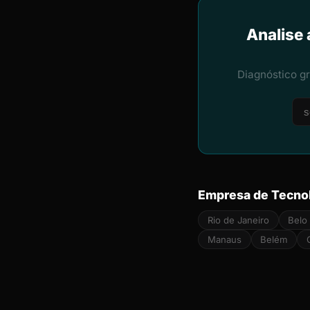
Analise 
Diagnóstico g
Empresa de Tecnol
Rio de Janeiro
Belo
Manaus
Belém