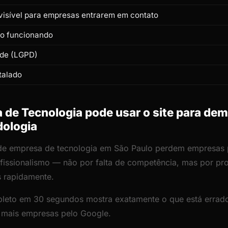
isível para empresas entrarem em contato
to funcionando
ade (LGPD)
talado
de Tecnologia pode usar o site para dem
dologia
 de empresa de tecnologia em São Paulo perdem empresas 
rofissionalismo — não por falta de competência, mas por p
s rapidamente.
leto em 30 segundos mostra exatamente o que está errado
r mais empresas pelo Google.