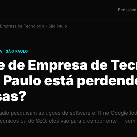
Ecossist
 Empresa de Tecnologia › São Paulo
 · SÃO PAULO
te de Empresa de Tec
 Paulo está perdend
sas?
lo pesquisam soluções de software e TI no Google tod
técnicos ou de SEO, eles vão para o concorrente — sem