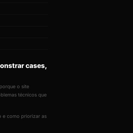
onstrar cases,
porque o site
roblemas técnicos que
 e como priorizar as