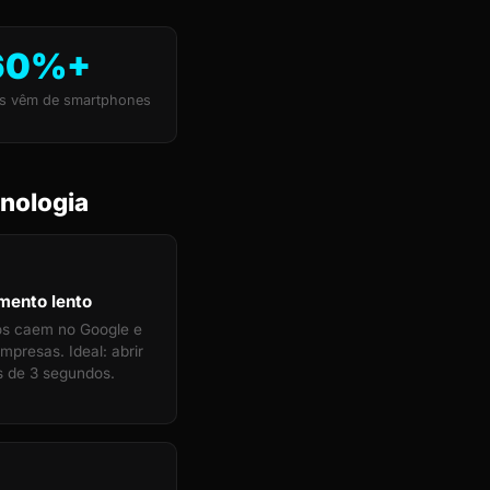
60%+
s vêm de smartphones
nologia
mento lento
tos caem no Google e
mpresas. Ideal: abrir
 de 3 segundos.