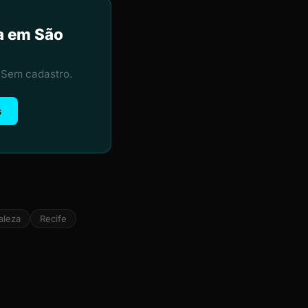
ia em São
 Sem cadastro.
s
aleza
Recife