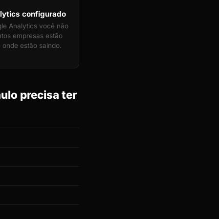
ytics configurado
e Analytics você não
ntos empresas estão
 onde estão saindo.
lo precisa ter