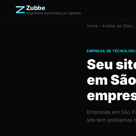
Zubbe
engenharia aumentada por agentes
Home
›
Análise de Sites
›
EMPRESA DE TECNOLOGIA
Seu si
em São
empre
Empresas em São Pau
site tem problemas 