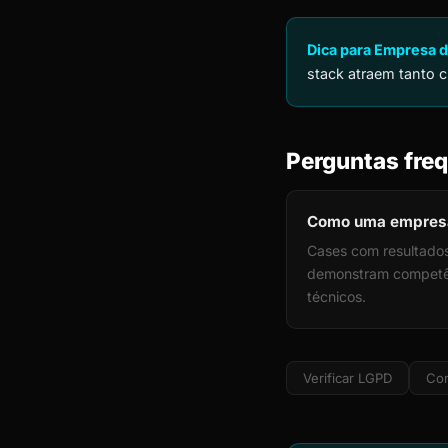
Dica para Empresa d
stack atraem tanto c
Perguntas freq
Como uma empresa 
Cases com resultados
demonstram competênc
técnicos.
Verificar LGPD
Cor