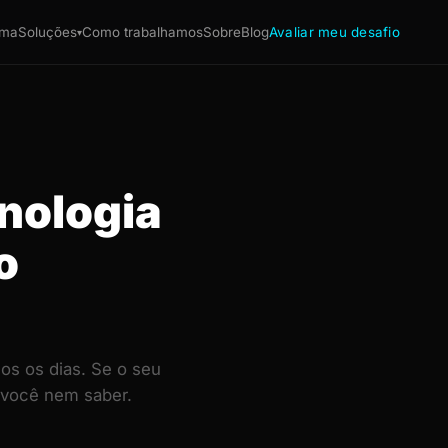
ema
Soluções
Como trabalhamos
Sobre
Blog
Avaliar meu desafio
▾
nologia
o
os os dias. Se o seu
 você nem saber.