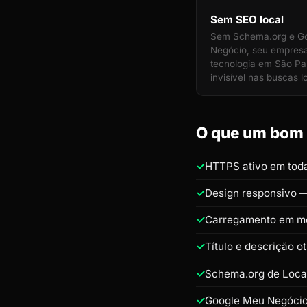
Sem SEO local
Sem Schema.org e G
Negócio, seu empres
tecnologia em São Pau
invisível nas buscas l
O que um bom s
HTTPS ativo em toda
Design responsivo —
Carregamento em m
Título e descrição 
Schema.org de Loca
Google Meu Negócio 