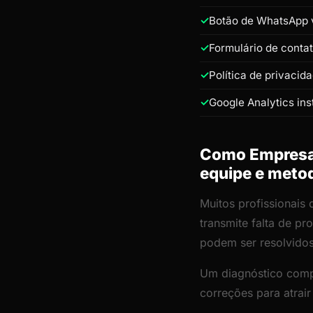
Botão de WhatsApp v
Formulário de conta
Política de privacid
Google Analytics ins
Como Empresa 
equipe e meto
Muitos profissionais
transmite falta de p
podem ser resolvido
Um diagnóstico comp
correções para atrai