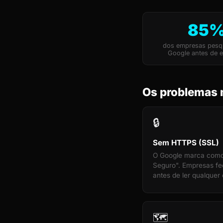
85
dos empresas pesq
Google antes de e
Os problemas 
🔒
Sem HTTPS (SSL)
O Google marca com
Seguro". Empresas f
antes de ler qualquer 
🗺️