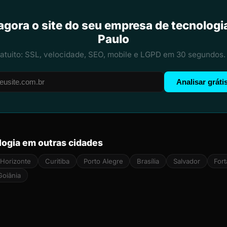
agora o site do seu empresa de tecnolog
Paulo
ratuito: SSL, velocidade, SEO, mobile e LGPD em 30 segundos.
Analisar gráti
ogia em outras cidades
 Horizonte
Curitiba
Porto Alegre
Brasília
Salvador
Fort
Goiânia