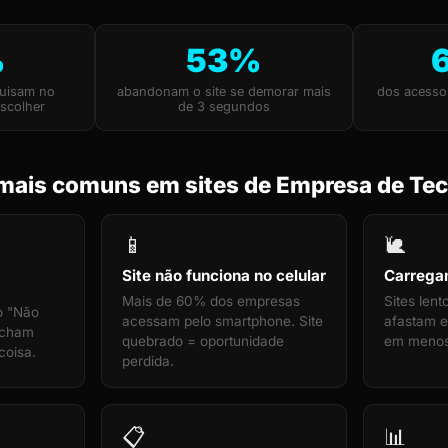
%
53%
uisam no
abandonam o site se demorar mais
dos acesso
scolher
de 3 segundos
mais comuns em sites de Empresa de Tec
📱
🐌
Site não funciona no celular
Carrega
Mais de 60% dos empresas
Sites len
o "Não
acessam pelo smartphone. Site
afastam e
echam
quebrado = oportunidade
em menos
coisa.
perdida.
📋
📊