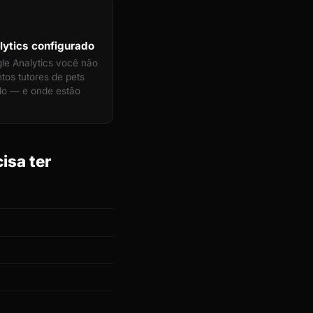
ytics configurado
e Analytics você não
tos tutores de pets
do — e onde estão
isa ter