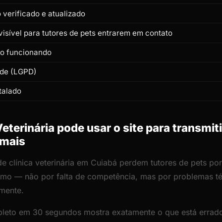
verificado e atualizado
isível para tutores de pets entrarem em contato
to funcionando
ade (LGPD)
talado
eterinária pode usar o site para transmit
imais
de clínica veterinária em Cuiabá perdem tutores de pets por
lismo — não por falta de competência, mas por problemas 
amente.
leto em 30 segundos mostra exatamente o que está errado