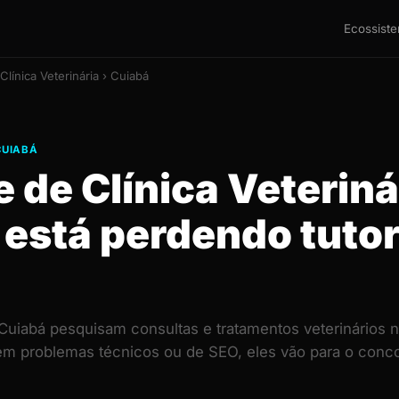
Ecossist
Clínica Veterinária › Cuiabá
CUIABÁ
e de Clínica Veterin
 está perdendo tuto
Cuiabá pesquisam consultas e tratamentos veterinários 
 tem problemas técnicos ou de SEO, eles vão para o con