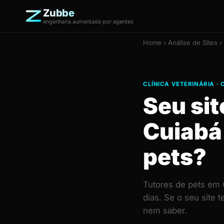
Zubbe
engenharia aumentada por agentes
Home
›
Análise de Sites
› 
CLÍNICA VETERINÁRIA · 
Seu sit
Cuiabá
pets?
Tutores de pets em 
dias. Se o seu site
nem saber.