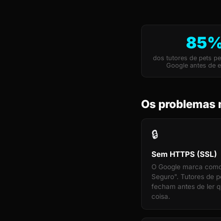
85
dos tutores de pets p
Google antes de e
Os problemas m
🔒
Sem HTTPS (SSL)
O Google marca com
Seguro". Tutores de p
fecham antes de ler q
coisa.