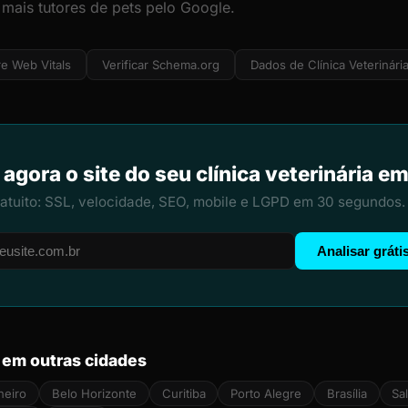
 mais tutores de pets pelo Google.
e Web Vitals
Verificar Schema.org
Dados de Clínica Veterinári
 agora o site do seu clínica veterinária e
ratuito: SSL, velocidade, SEO, mobile e LGPD em 30 segundos.
Analisar gráti
a em outras cidades
neiro
Belo Horizonte
Curitiba
Porto Alegre
Brasília
Sa