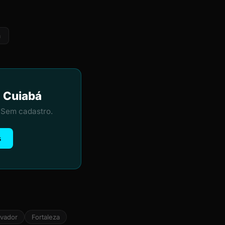
a
m Cuiabá
 Sem cadastro.
s
lvador
Fortaleza