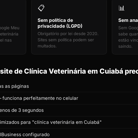
📋
📊
Sem política de
Sem anal
privacidade (LGPD)
oogle Meu
Sem Googl
Obrigatório por lei desde 2020.
eterinária
sabe quan
Sites sem política podem ser
el nas
estão vin
multados.
saindo.
ite de Clínica Veterinária em Cuiabá prec
s as páginas
 funciona perfeitamente no celular
enos de 3 segundos
timizados para "clínica veterinária em Cuiabá"
lBusiness configurado