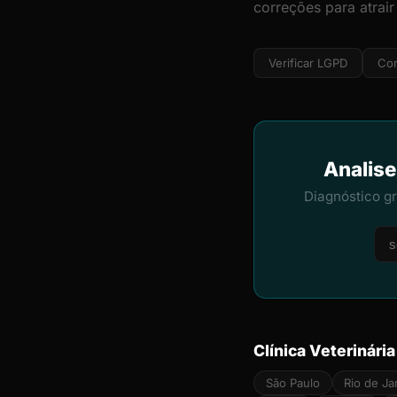
correções para atrair
Verificar LGPD
Cor
Analise
Diagnóstico g
Clínica Veterinári
São Paulo
Rio de Ja