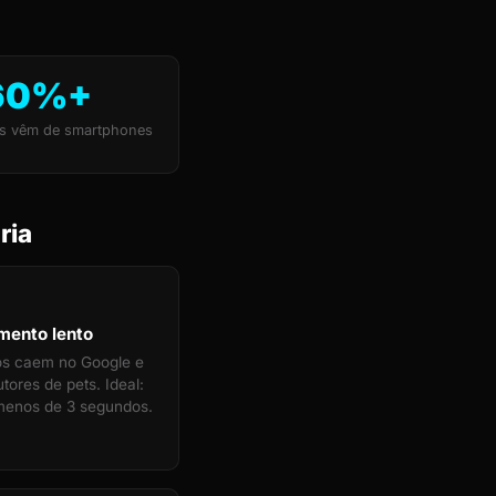
60%+
s vêm de smartphones
ria
mento lento
tos caem no Google e
tores de pets. Ideal:
menos de 3 segundos.