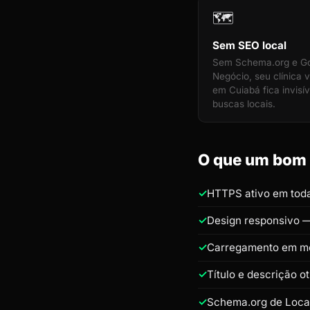
🗺️
Sem SEO local
Sem Schema.org e G
Negócio, seu clínica v
em Cuiabá fica invisív
buscas locais.
O que um bom s
HTTPS ativo em toda
Design responsivo —
Carregamento em m
Título e descrição o
Schema.org de Loca