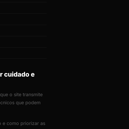
ir cuidado e
que o site transmite
técnicos que podem
 e como priorizar as