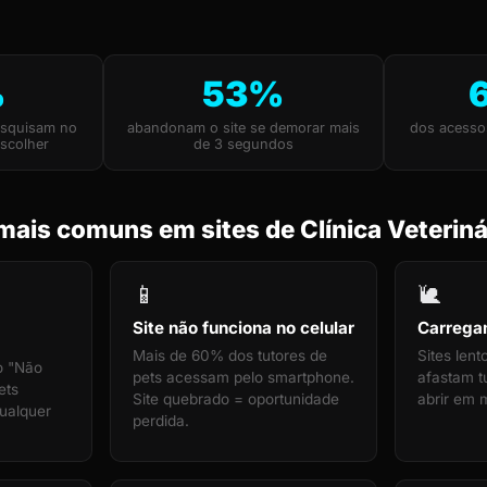
%
53%
esquisam no
abandonam o site se demorar mais
dos acesso
scolher
de 3 segundos
ais comuns em sites de Clínica Veteriná
📱
🐌
Site não funciona no celular
Carrega
Mais de 60% dos tutores de
Sites len
o "Não
pets acessam pelo smartphone.
afastam tu
ets
Site quebrado = oportunidade
abrir em 
ualquer
perdida.