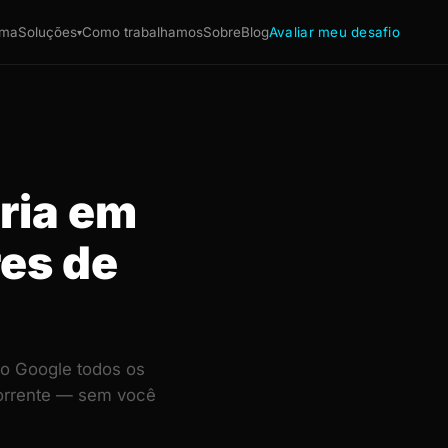
ema
Soluções
Como trabalhamos
Sobre
Blog
Avaliar meu desafio
▾
ária em
res de
no Google todos os
corrente — sem você