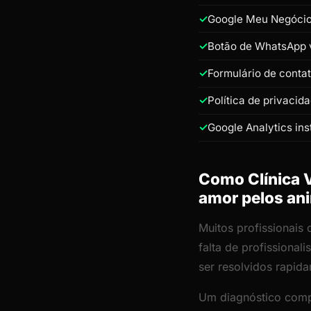
Google Meu Negócio 
Botão de WhatsApp v
Formulário de conta
Política de privacid
Google Analytics ins
Como Clínica V
amor pelos an
Muitos profissionais 
falta de profissiona
ser resolvidos rapid
Um diagnóstico comp